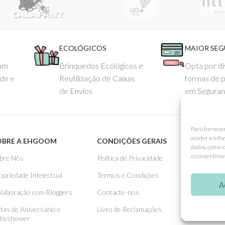
ECOLÓGICOS
MAIOR SE
com
Brinquedos Ecológicos e
Opta por di
ade e
Reutilização de Caixas
formas de 
de Envios
em Seguran
Para fornece
aceder a info
OBRE A EHGOOM
CONDIÇÕES GERAIS
APOIO
dados, como c
o consentimen
bre Nós
Politica de Privacidade
Como 
opriedade Intelectual
Termos e Condições
Pagame
A
laboração com Bloggers
Contacte-nos
Entreg
stas de Aniversário e
Livro de Reclamações
Trocas
byshower