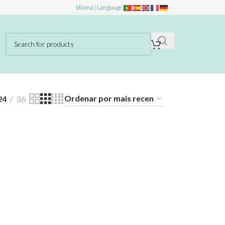
Idioma | Language:
24
36