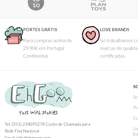
PORTES GRÁTIS
LOVE BRANDS
Para compras acima de
Só trabalhamos 
29.90€ em Portugal
marcas de qualid
Continental.
certificadas.
S
So
Pr
Co
Tel: (351) 234095278 Custo de Chamada para
Li
Rede Fixa Nacional
Ba
Email: info@ehgoom.com