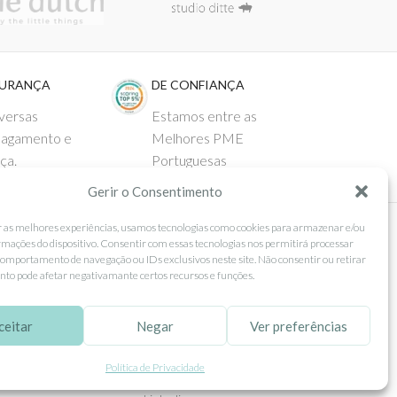
GURANÇA
DE CONFIANÇA
versas
Estamos entre as
pagamento e
Melhores PME
ça.
Portuguesas
Gerir o Consentimento
r as melhores experiências, usamos tecnologias como cookies para armazenar e/ou
rmações do dispositivo. Consentir com essas tecnologias nos permitirá processar
 AO CLIENTE
SEGUE-NOS
omportamento de navegação ou IDs exclusivos neste site. Não consentir ou retirar
to pode afetar negativamante certos recursos e funções.
Comprar
Facebook
ntos
Instagram
ceitar
Negar
Ver preferências
as
Pinterest
Política de Privacidade
 e Devoluções
X