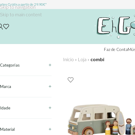
rtes Grátis a partir de 29.90€*
Skip to navigation
Skip to main content
Faz de Conta
Mús
Início
»
Loja
»
combi
Categorias
Marca
Idade
Material