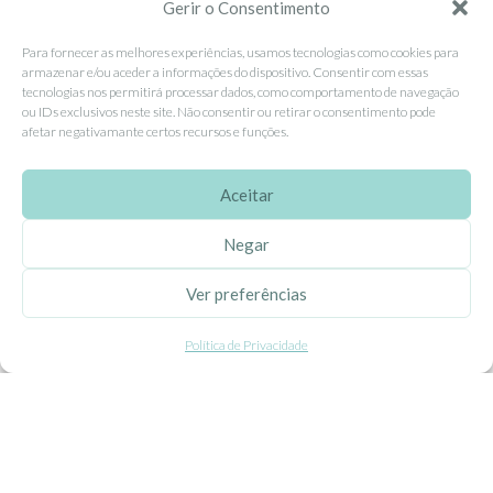
Contacte-nos
Gerir o Consentimento
Livro de Reclamações
Para fornecer as melhores experiências, usamos tecnologias como cookies para
armazenar e/ou aceder a informações do dispositivo. Consentir com essas
tecnologias nos permitirá processar dados, como comportamento de navegação
APOIO AO CLIENTE
ou IDs exclusivos neste site. Não consentir ou retirar o consentimento pode
afetar negativamante certos recursos e funções.
Como Comprar
Pagamentos
Aceitar
Entregas
Negar
Trocas e Devoluções
Ver preferências
SEGUE-NOS
Política de Privacidade
Facebook
Instagram
Pinterest
X