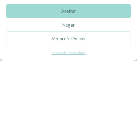
Aceitar
SOBRE A EHGOOM
Negar
Sobre Nós
Ver preferências
Propriedade Intelectual
Política de Privacidade
Colaboração com Bloggers
Listas de Aniversário e Babyshower
CONDIÇÕES GERAIS
Politica de Privacidade
Termos e Condições
Contacte-nos
Livro de Reclamações