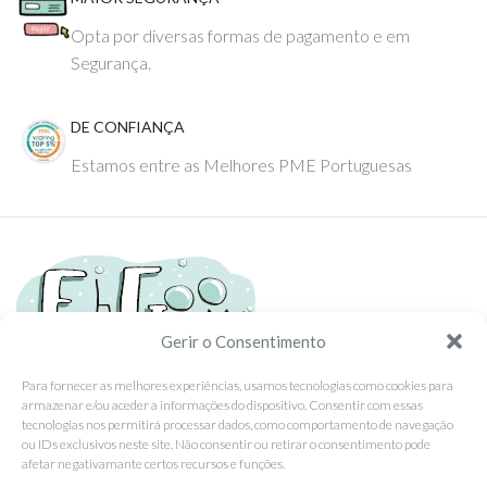
Opta por diversas formas de pagamento e em
Segurança.
DE CONFIANÇA
Estamos entre as Melhores PME Portuguesas
Gerir o Consentimento
Para fornecer as melhores experiências, usamos tecnologias como cookies para
armazenar e/ou aceder a informações do dispositivo. Consentir com essas
Tel: (351) 234095278 Custo de Chamada para Rede Fixa Nacional
tecnologias nos permitirá processar dados, como comportamento de navegação
Email: info@ehgoom.com
ou IDs exclusivos neste site. Não consentir ou retirar o consentimento pode
Rua José Afonso, Nº 50, 3800-438 Aveiro, Portugal
afetar negativamante certos recursos e funções.