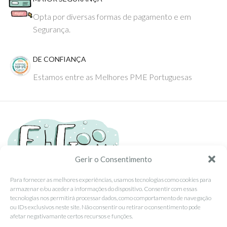
Opta por diversas formas de pagamento e em
Segurança.
DE CONFIANÇA
Estamos entre as Melhores PME Portuguesas
Gerir o Consentimento
Para fornecer as melhores experiências, usamos tecnologias como cookies para
armazenar e/ou aceder a informações do dispositivo. Consentir com essas
Tel: (351) 234095278 Custo de Chamada para Rede Fixa Nacional
tecnologias nos permitirá processar dados, como comportamento de navegação
Email: info@ehgoom.com
ou IDs exclusivos neste site. Não consentir ou retirar o consentimento pode
Rua José Afonso, Nº 50, 3800-438 Aveiro, Portugal
afetar negativamante certos recursos e funções.