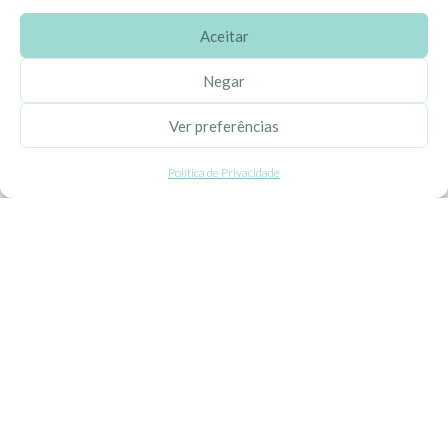
Aceitar
SOBRE A EHGOOM
Negar
Sobre Nós
Ver preferências
Propriedade Intelectual
Política de Privacidade
Colaboração com Bloggers
Listas de Aniversário e Babyshower
CONDIÇÕES GERAIS
Politica de Privacidade
Termos e Condições
Contacte-nos
Livro de Reclamações