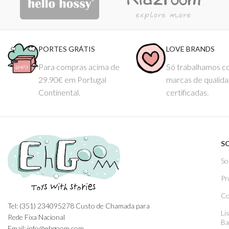
PORTES GRÁTIS
LOVE BRANDS
Para compras acima de
Só trabalhamos 
29.90€ em Portugal
marcas de qualid
Continental.
certificadas.
S
So
Pr
Co
Tel: (351) 234095278 Custo de Chamada para
Li
Rede Fixa Nacional
Ba
Email: info@ehgoom.com