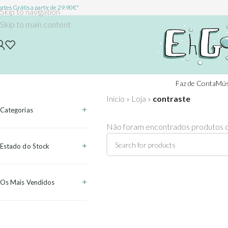
rtes Grátis a partir de 29.90€*
Skip to navigation
Skip to main content
Faz de Conta
Mús
Início
»
Loja
»
contraste
Categorias
Não foram encontrados produtos c
Estado do Stock
Os Mais Vendidos