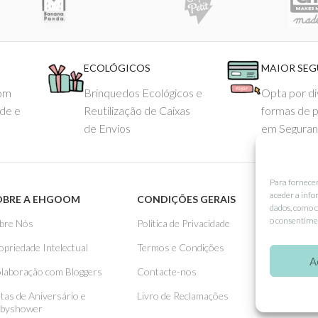
ECOLÓGICOS
MAIOR SE
com
Brinquedos Ecológicos e
Opta por di
ade e
Reutilização de Caixas
formas de 
de Envios
em Seguran
Para fornece
aceder a info
OBRE A EHGOOM
CONDIÇÕES GERAIS
APOIO
dados, como c
o consentimen
bre Nós
Politica de Privacidade
Como 
opriedade Intelectual
Termos e Condições
Pagame
A
laboração com Bloggers
Contacte-nos
Entreg
stas de Aniversário e
Livro de Reclamações
Trocas
byshower