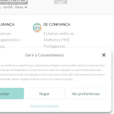
GURANÇA
DE CONFIANÇA
versas
Estamos entre as
pagamento e
Melhores PME
ça.
Portuguesas
Gerir o Consentimento
r as melhores experiências, usamos tecnologias como cookies para armazenar e/ou
rmações do dispositivo. Consentir com essas tecnologias nos permitirá processar
 AO CLIENTE
SEGUE-NOS
omportamento de navegação ou IDs exclusivos neste site. Não consentir ou retirar
to pode afetar negativamante certos recursos e funções.
Comprar
Facebook
ntos
Instagram
ceitar
Negar
Ver preferências
as
Pinterest
Política de Privacidade
 e Devoluções
X