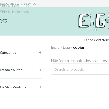
rtes Grátis a partir de 29.90€*
Skip to navigation
Skip to main content
Faz de Conta
Mús
Início
»
Loja
»
copiar
Categorias
Não foram encontrados produtos c
Estado do Stock
Os Mais Vendidos