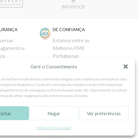
GURANÇA
DE CONFIANÇA
versas
Estamos entre as
pagamento e
Melhores PME
ça.
Portuguesas
Gerir o Consentimento
r as melhores experiências, usamos tecnologias como cookies para armazenar e/ou
rmações do dispositivo. Consentir com essas tecnologias nos permitirá processar
 AO CLIENTE
SEGUE-NOS
omportamento de navegação ou IDs exclusivos neste site. Não consentir ou retirar
to pode afetar negativamante certos recursos e funções.
Comprar
Facebook
ntos
Instagram
ceitar
Negar
Ver preferências
as
Pinterest
Política de Privacidade
 e Devoluções
X