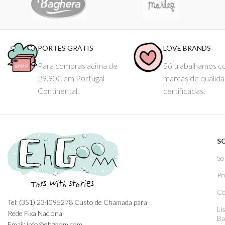
PORTES GRÁTIS
LOVE BRANDS
Para compras acima de
Só trabalhamos 
29.90€ em Portugal
marcas de qualid
Continental.
certificadas.
S
So
Pr
Co
Tel: (351) 234095278 Custo de Chamada para
Li
Rede Fixa Nacional
Ba
Email: info@ehgoom.com