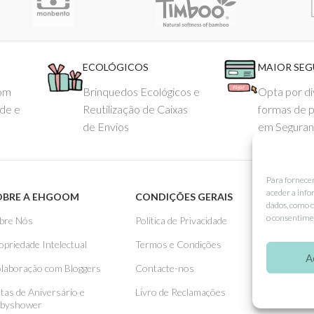
ECOLÓGICOS
MAIOR SE
com
Brinquedos Ecológicos e
Opta por di
ade e
Reutilização de Caixas
formas de 
de Envios
em Seguran
Para fornece
aceder a info
OBRE A EHGOOM
CONDIÇÕES GERAIS
APOIO
dados, como c
o consentimen
bre Nós
Politica de Privacidade
Como 
opriedade Intelectual
Termos e Condições
Pagame
A
laboração com Bloggers
Contacte-nos
Entreg
stas de Aniversário e
Livro de Reclamações
Trocas
byshower