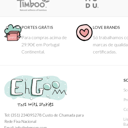
PORTES GRÁTIS
LOVE BRANDS
Para compras acima de
Só trabalhamos 
29.90€ em Portugal
marcas de qualid
Continental.
certificadas.
S
So
Pr
Co
Tel: (351) 234095278 Custo de Chamada para
Li
Rede Fixa Nacional
Ba
Email: info@ehgoom.com