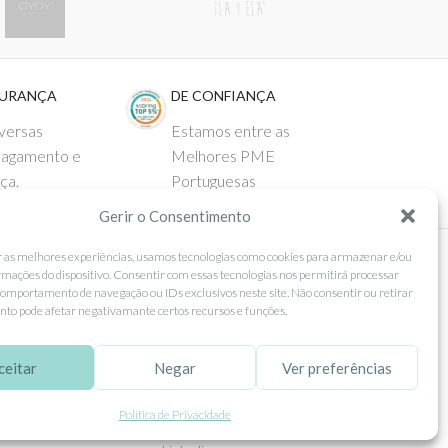
GURANÇA
DE CONFIANÇA
versas
Estamos entre as
pagamento e
Melhores PME
ça.
Portuguesas
Gerir o Consentimento
r as melhores experiências, usamos tecnologias como cookies para armazenar e/ou
rmações do dispositivo. Consentir com essas tecnologias nos permitirá processar
 AO CLIENTE
SEGUE-NOS
omportamento de navegação ou IDs exclusivos neste site. Não consentir ou retirar
to pode afetar negativamante certos recursos e funções.
Comprar
Facebook
ntos
Instagram
ceitar
Negar
Ver preferências
as
Pinterest
Política de Privacidade
 e Devoluções
X