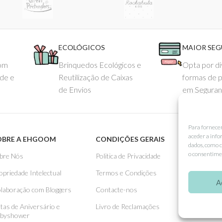
ECOLÓGICOS
MAIOR SE
com
Brinquedos Ecológicos e
Opta por di
ade e
Reutilização de Caixas
formas de 
de Envios
em Seguran
Para fornece
aceder a info
OBRE A EHGOOM
CONDIÇÕES GERAIS
APOIO
dados, como c
o consentimen
bre Nós
Politica de Privacidade
Como 
opriedade Intelectual
Termos e Condições
Pagame
A
laboração com Bloggers
Contacte-nos
Entreg
stas de Aniversário e
Livro de Reclamações
Trocas
byshower