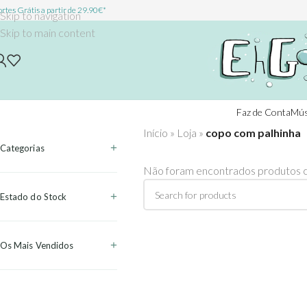
rtes Grátis a partir de 29.90€*
Skip to navigation
Skip to main content
Faz de Conta
Mús
Início
»
Loja
»
copo com palhinha
Categorias
Não foram encontrados produtos c
Estado do Stock
Os Mais Vendidos