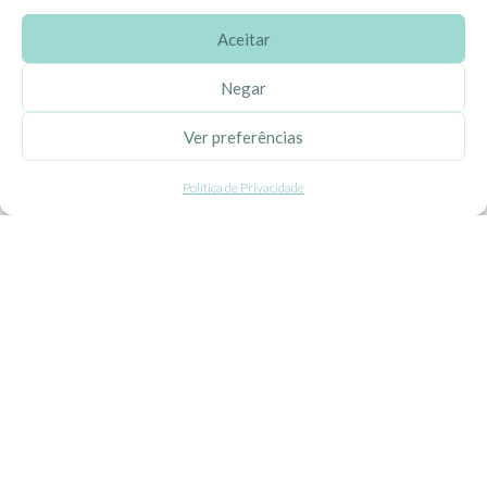
Aceitar
SOBRE A EHGOOM
Negar
Sobre Nós
Ver preferências
Propriedade Intelectual
Política de Privacidade
Colaboração com Bloggers
Listas de Aniversário e Babyshower
CONDIÇÕES GERAIS
Politica de Privacidade
Termos e Condições
Contacte-nos
Livro de Reclamações