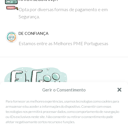
Opta por diversas formas de pagamento e em
Segurança.
DE CONFIANÇA
Estamos entre as Melhores PME Portuguesas
Gerir o Consentimento
Para fornecer as melhores experiências, usamos tecnologias como cookies para
armazenar e/ou aceder a informações do dispositivo. Consentir com essas
Tel: (351) 234095278 Custo de Chamada para Rede Fixa Nacional
tecnologias nos permitirá processar dados, como comportamento de navegação
Email: info@ehgoom.com
ou IDs exclusivos neste site. Não consentir ou retirar o consentimento pode
Rua José Afonso, Nº 50, 3800-438 Aveiro, Portugal
afetar negativamante certos recursos e funções.