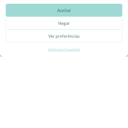
Aceitar
SOBRE A EHGOOM
Negar
Sobre Nós
Ver preferências
Propriedade Intelectual
Política de Privacidade
Colaboração com Bloggers
Listas de Aniversário e Babyshower
CONDIÇÕES GERAIS
Politica de Privacidade
Termos e Condições
Contacte-nos
Livro de Reclamações