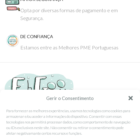
Opta por diversas formas de pagamento e em
Segurança.
DE CONFIANÇA
Estamos entre as Melhores PME Portuguesas
Gerir o Consentimento
Para fornecer as melhores experiências, usamos tecnologias como cookies para
armazenar e/ou aceder a informações do dispositivo. Consentir com essas
Tel: (351) 234095278 Custo de Chamada para Rede Fixa Nacional
tecnologias nos permitirá processar dados, como comportamento de navegação
Email: info@ehgoom.com
ou IDs exclusivos neste site. Não consentir ou retirar o consentimento pode
Rua José Afonso, Nº 50, 3800-438 Aveiro, Portugal
afetar negativamante certos recursos e funções.