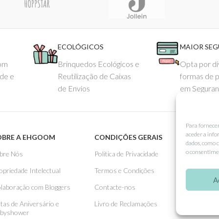
ECOLÓGICOS
MAIOR SE
com
Brinquedos Ecológicos e
Opta por di
ade e
Reutilização de Caixas
formas de 
de Envios
em Seguran
Para fornece
aceder a info
OBRE A EHGOOM
CONDIÇÕES GERAIS
APOIO
dados, como c
o consentimen
bre Nós
Politica de Privacidade
Como 
opriedade Intelectual
Termos e Condições
Pagame
A
laboração com Bloggers
Contacte-nos
Entreg
stas de Aniversário e
Livro de Reclamações
Trocas
byshower