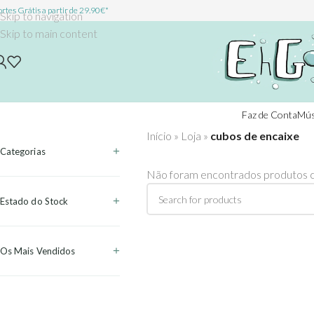
rtes Grátis a partir de 29.90€*
Skip to navigation
Skip to main content
Faz de Conta
Mús
Início
»
Loja
»
cubos de encaixe
Categorias
Não foram encontrados produtos c
Estado do Stock
Os Mais Vendidos