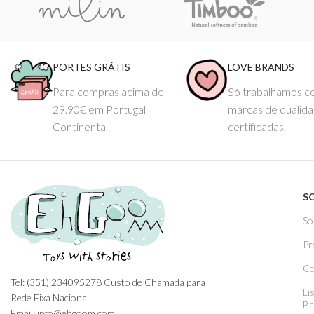
PORTES GRÁTIS
LOVE BRANDS
Para compras acima de
Só trabalhamos 
29.90€ em Portugal
marcas de qualid
Continental.
certificadas.
S
So
Pr
Co
Tel: (351) 234095278 Custo de Chamada para
Li
Rede Fixa Nacional
Ba
Email: info@ehgoom.com