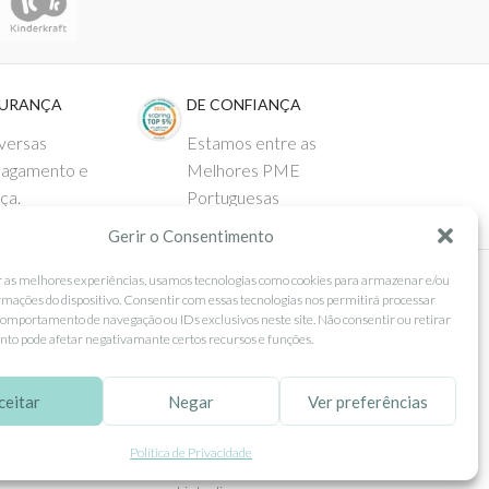
GURANÇA
DE CONFIANÇA
versas
Estamos entre as
pagamento e
Melhores PME
ça.
Portuguesas
Gerir o Consentimento
r as melhores experiências, usamos tecnologias como cookies para armazenar e/ou
rmações do dispositivo. Consentir com essas tecnologias nos permitirá processar
 AO CLIENTE
SEGUE-NOS
omportamento de navegação ou IDs exclusivos neste site. Não consentir ou retirar
to pode afetar negativamante certos recursos e funções.
Comprar
Facebook
ntos
Instagram
ceitar
Negar
Ver preferências
as
Pinterest
Política de Privacidade
 e Devoluções
X