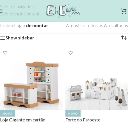
Skip to navigation
Skip to main content
Início
»
Loja
»
de montar
A mostrar todos os 6 resultados
Show sidebar
NOVO
NOVO
Loja Gigante em cartão
Forte do Faroeste