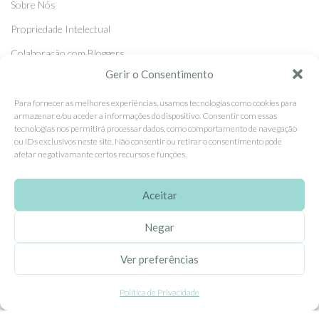
Sobre Nós
Propriedade Intelectual
Colaboração com Bloggers
Gerir o Consentimento
Listas de Aniversário e Babyshower
Para fornecer as melhores experiências, usamos tecnologias como cookies para
armazenar e/ou aceder a informações do dispositivo. Consentir com essas
CONDIÇÕES GERAIS
tecnologias nos permitirá processar dados, como comportamento de navegação
ou IDs exclusivos neste site. Não consentir ou retirar o consentimento pode
Politica de Privacidade
afetar negativamante certos recursos e funções.
Termos e Condições
Aceitar
Contacte-nos
Livro de Reclamações
Negar
Ver preferências
APOIO AO CLIENTE
Como Comprar
Política de Privacidade
Pagamentos