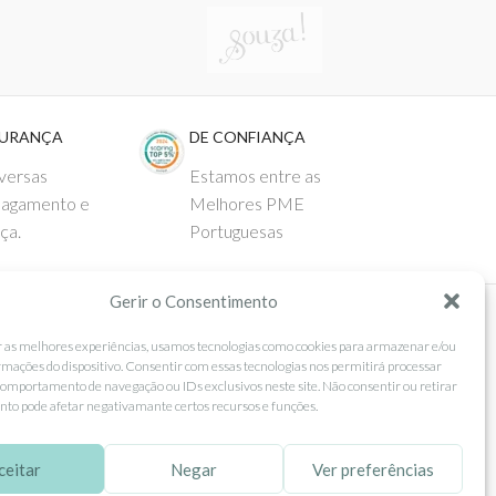
GURANÇA
DE CONFIANÇA
versas
Estamos entre as
pagamento e
Melhores PME
ça.
Portuguesas
Gerir o Consentimento
 AO CLIENTE
SEGUE-NOS
r as melhores experiências, usamos tecnologias como cookies para armazenar e/ou
rmações do dispositivo. Consentir com essas tecnologias nos permitirá processar
Comprar
Facebook
omportamento de navegação ou IDs exclusivos neste site. Não consentir ou retirar
to pode afetar negativamante certos recursos e funções.
ntos
Instagram
as
Pinterest
ceitar
Negar
Ver preferências
 e Devoluções
X