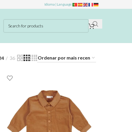
Idioma | Language:
24
36