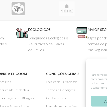
ECOLÓGICOS
MAIOR SE
com
Brinquedos Ecológicos e
Opta por di
ade e
Reutilização de Caixas
formas de 
de Envios
em Seguran
OBRE A EHGOOM
CONDIÇÕES GERAIS
APOIO
Para fornece
aceder a info
bre Nós
Politica de Privacidade
Como 
dados, como c
o consentimen
opriedade Intelectual
Termos e Condições
Pagame
laboração com Bloggers
Contacte-nos
Entreg
A
stas de Aniversário e
Livro de Reclamações
Trocas