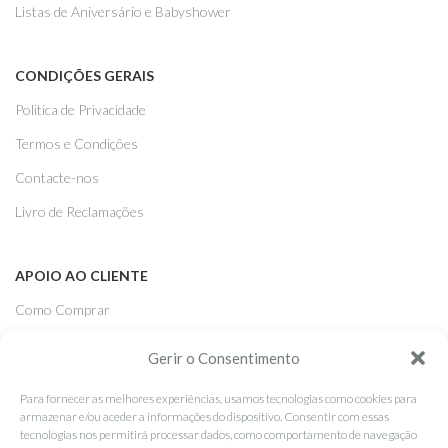
Listas de Aniversário e Babyshower
CONDIÇÕES GERAIS
Politica de Privacidade
Termos e Condições
Contacte-nos
Livro de Reclamações
APOIO AO CLIENTE
Como Comprar
Pagamentos
Gerir o Consentimento
Entregas
Para fornecer as melhores experiências, usamos tecnologias como cookies para
Trocas e Devoluções
armazenar e/ou aceder a informações do dispositivo. Consentir com essas
tecnologias nos permitirá processar dados, como comportamento de navegação