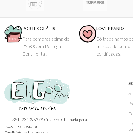
PORTES GRÁTIS
LOVE BRANDS
Para compras acima de
Só trabalhamos 
29.90€ em Portugal
marcas de qualid
Continental.
certificadas.
S
So
Pr
Co
Tel: (351) 234095278 Custo de Chamada para
Li
Rede Fixa Nacional
Ba
Email: info@ehgoom.com