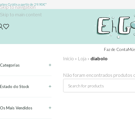
rtes Grátis a partir de 29.90€*
Skip to navigation
Skip to main content
Faz de Conta
Mús
Início
»
Loja
»
diabolo
Categorias
Não foram encontrados produtos c
Estado do Stock
Os Mais Vendidos