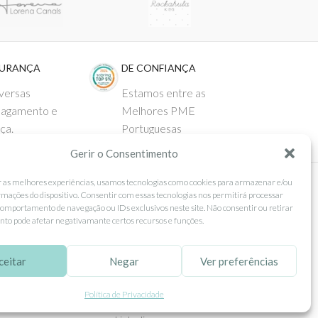
GURANÇA
DE CONFIANÇA
versas
Estamos entre as
pagamento e
Melhores PME
ça.
Portuguesas
Gerir o Consentimento
r as melhores experiências, usamos tecnologias como cookies para armazenar e/ou
rmações do dispositivo. Consentir com essas tecnologias nos permitirá processar
 AO CLIENTE
SEGUE-NOS
omportamento de navegação ou IDs exclusivos neste site. Não consentir ou retirar
to pode afetar negativamante certos recursos e funções.
Comprar
Facebook
ntos
Instagram
ceitar
Negar
Ver preferências
as
Pinterest
Política de Privacidade
 e Devoluções
X