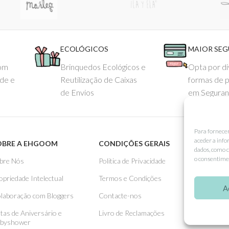
ECOLÓGICOS
MAIOR SE
com
Brinquedos Ecológicos e
Opta por di
ade e
Reutilização de Caixas
formas de 
de Envios
em Seguran
Para fornece
aceder a info
OBRE A EHGOOM
CONDIÇÕES GERAIS
APOIO
dados, como c
o consentimen
bre Nós
Politica de Privacidade
Como 
opriedade Intelectual
Termos e Condições
Pagame
A
laboração com Bloggers
Contacte-nos
Entreg
stas de Aniversário e
Livro de Reclamações
Trocas
byshower