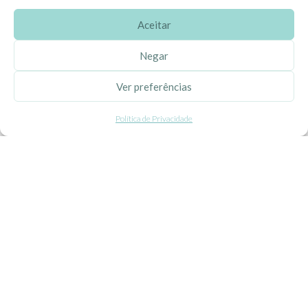
Aceitar
SOBRE A EHGOOM
Negar
Sobre Nós
Ver preferências
Propriedade Intelectual
Política de Privacidade
Colaboração com Bloggers
Listas de Aniversário e Babyshower
CONDIÇÕES GERAIS
Politica de Privacidade
Termos e Condições
Contacte-nos
Livro de Reclamações