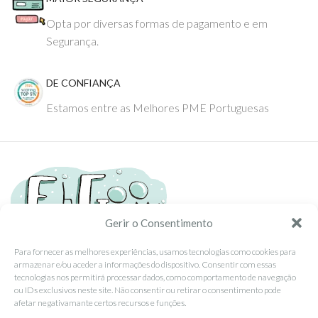
Opta por diversas formas de pagamento e em
Segurança.
DE CONFIANÇA
Estamos entre as Melhores PME Portuguesas
Gerir o Consentimento
Para fornecer as melhores experiências, usamos tecnologias como cookies para
armazenar e/ou aceder a informações do dispositivo. Consentir com essas
Tel: (351) 234095278 Custo de Chamada para Rede Fixa Nacional
tecnologias nos permitirá processar dados, como comportamento de navegação
Email: info@ehgoom.com
ou IDs exclusivos neste site. Não consentir ou retirar o consentimento pode
Rua José Afonso, Nº 50, 3800-438 Aveiro, Portugal
afetar negativamante certos recursos e funções.