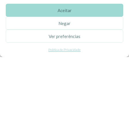
Aceitar
SOBRE A EHGOOM
Negar
Sobre Nós
Ver preferências
Propriedade Intelectual
Política de Privacidade
Colaboração com Bloggers
Listas de Aniversário e Babyshower
CONDIÇÕES GERAIS
Politica de Privacidade
Termos e Condições
Contacte-nos
Livro de Reclamações