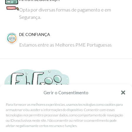
Opta por diversas formas de pagamento e em
Segurança.
DE CONFIANÇA
Estamos entre as Melhores PME Portuguesas
Gerir o Consentimento
Para fornecer as melhores experiências, usamos tecnologias como cookies para
armazenar e/ou aceder a informações do dispositivo. Consentir com essas
Tel: (351) 234095278 Custo de Chamada para Rede Fixa Nacional
tecnologias nos permitirá processar dados, como comportamento de navegação
Email: info@ehgoom.com
ou IDs exclusivos neste site. Não consentir ou retirar o consentimento pode
Rua José Afonso, Nº 50, 3800-438 Aveiro, Portugal
afetar negativamante certos recursos e funções.