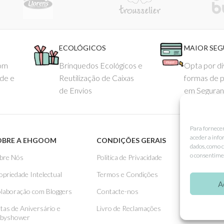
ECOLÓGICOS
MAIOR SE
com
Brinquedos Ecológicos e
Opta por di
ade e
Reutilização de Caixas
formas de 
de Envios
em Seguran
Para fornece
aceder a info
OBRE A EHGOOM
CONDIÇÕES GERAIS
APOIO
dados, como c
o consentimen
bre Nós
Politica de Privacidade
Como 
opriedade Intelectual
Termos e Condições
Pagame
A
laboração com Bloggers
Contacte-nos
Entreg
stas de Aniversário e
Livro de Reclamações
Trocas
byshower