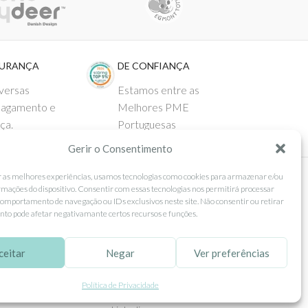
GURANÇA
DE CONFIANÇA
versas
Estamos entre as
pagamento e
Melhores PME
ça.
Portuguesas
Gerir o Consentimento
r as melhores experiências, usamos tecnologias como cookies para armazenar e/ou
rmações do dispositivo. Consentir com essas tecnologias nos permitirá processar
 AO CLIENTE
SEGUE-NOS
omportamento de navegação ou IDs exclusivos neste site. Não consentir ou retirar
to pode afetar negativamante certos recursos e funções.
Comprar
Facebook
ntos
Instagram
ceitar
Negar
Ver preferências
as
Pinterest
Política de Privacidade
 e Devoluções
X