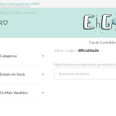
rtes Grátis a partir de 29.90€*
Skip to navigation
Skip to main content
Faz de Conta
Mús
Início
»
Loja
»
dificuldade
Categorias
Não foram encontrados produtos c
Estado do Stock
Os Mais Vendidos