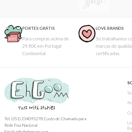
PORTES GRÁTIS
LOVE BRANDS
Para compras acima de
Só trabalhamos 
29.90€ em Portugal
marcas de qualid
Continental.
certificadas.
S
So
Pr
Co
Tel: (351) 234095278 Custo de Chamada para
Li
Rede Fixa Nacional
Ba
Email: info@ehgoom.com