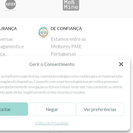
GURANÇA
DE CONFIANÇA
versas
Estamos entre as
pagamento e
Melhores PME
ça.
Portuguesas
Gerir o Consentimento
r as melhores experiências, usamos tecnologias como cookies para armazenar e/ou
rmações do dispositivo. Consentir com essas tecnologias nos permitirá processar
 AO CLIENTE
SEGUE-NOS
omportamento de navegação ou IDs exclusivos neste site. Não consentir ou retirar
to pode afetar negativamante certos recursos e funções.
Comprar
Facebook
ntos
Instagram
ceitar
Negar
Ver preferências
as
Pinterest
Política de Privacidade
 e Devoluções
X