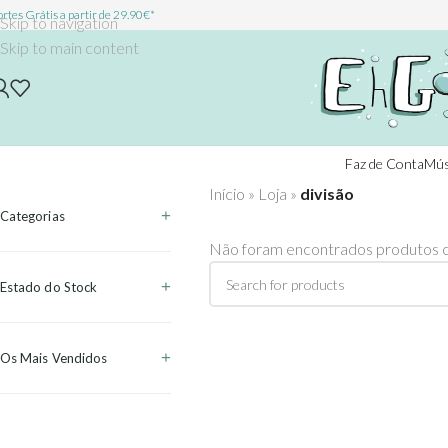
rtes Grátis a partir de 29.90€*
Skip to navigation
Skip to main content
Faz de Conta
Mús
Início
»
Loja
»
divisão
Categorias
Não foram encontrados produtos c
Estado do Stock
Os Mais Vendidos