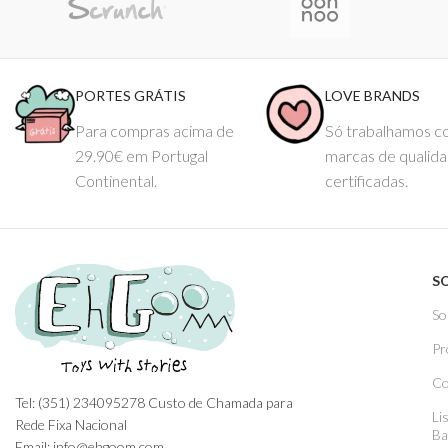
PORTES GRÁTIS
LOVE BRANDS
Para compras acima de
Só trabalhamos 
29.90€ em Portugal
marcas de qualid
Continental.
certificadas.
S
So
Pr
Co
Tel: (351) 234095278 Custo de Chamada para
Li
Rede Fixa Nacional
Ba
Email: info@ehgoom.com