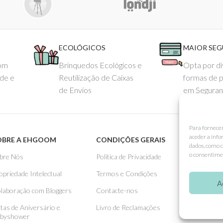
ECOLÓGICOS
MAIOR SE
com
Brinquedos Ecológicos e
Opta por di
ade e
Reutilização de Caixas
formas de 
de Envios
em Seguran
Para fornece
aceder a info
OBRE A EHGOOM
CONDIÇÕES GERAIS
APOIO
dados, como c
o consentimen
bre Nós
Politica de Privacidade
Como 
opriedade Intelectual
Termos e Condições
Pagame
A
laboração com Bloggers
Contacte-nos
Entreg
stas de Aniversário e
Livro de Reclamações
Trocas
byshower