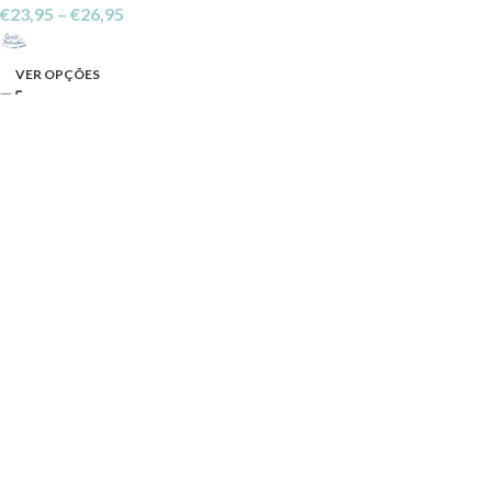
€
23,95
–
€
26,95
VER OPÇÕES