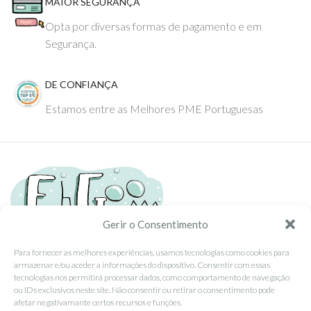
MAIOR SEGURANÇA
Opta por diversas formas de pagamento e em
Segurança.
DE CONFIANÇA
Estamos entre as Melhores PME Portuguesas
Gerir o Consentimento
Para fornecer as melhores experiências, usamos tecnologias como cookies para
Tel: (351) 234095278 Custo de Chamada para Rede Fixa Nacional
armazenar e/ou aceder a informações do dispositivo. Consentir com essas
Email: info@ehgoom.com
tecnologias nos permitirá processar dados, como comportamento de navegação
ou IDs exclusivos neste site. Não consentir ou retirar o consentimento pode
Rua José Afonso, Nº 50, 3800-438 Aveiro, Portugal
afetar negativamante certos recursos e funções.