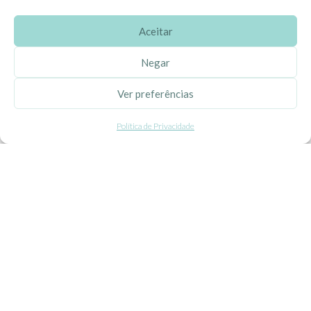
Aceitar
SOBRE A EHGOOM
Negar
Sobre Nós
Ver preferências
Propriedade Intelectual
Política de Privacidade
Colaboração com Bloggers
Listas de Aniversário e Babyshower
CONDIÇÕES GERAIS
Politica de Privacidade
Termos e Condições
Contacte-nos
Livro de Reclamações