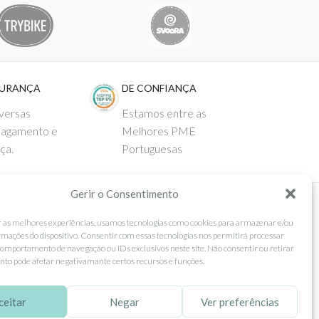
GURANÇA
DE CONFIANÇA
versas
Estamos entre as
pagamento e
Melhores PME
ça.
Portuguesas
Gerir o Consentimento
 AO CLIENTE
SEGUE-NOS
r as melhores experiências, usamos tecnologias como cookies para armazenar e/ou
rmações do dispositivo. Consentir com essas tecnologias nos permitirá processar
Comprar
Facebook
omportamento de navegação ou IDs exclusivos neste site. Não consentir ou retirar
to pode afetar negativamante certos recursos e funções.
ntos
Instagram
as
Pinterest
ceitar
Negar
Ver preferências
 e Devoluções
X