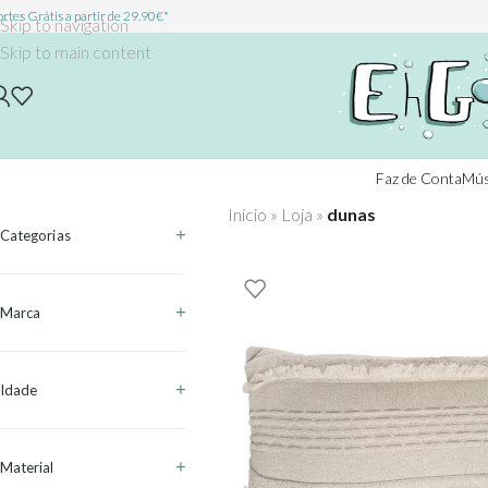
rtes Grátis a partir de 29.90€*
Skip to navigation
Skip to main content
Faz de Conta
Mús
Início
»
Loja
»
dunas
Categorias
Marca
Idade
Material