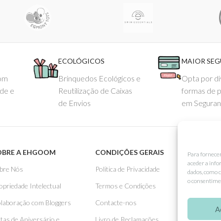
ECOLÓGICOS
MAIOR SE
com
Brinquedos Ecológicos e
Opta por di
ade e
Reutilização de Caixas
formas de 
de Envios
em Seguran
OBRE A EHGOOM
CONDIÇÕES GERAIS
APOIO
Para fornece
aceder a info
bre Nós
Politica de Privacidade
Como 
dados, como c
o consentimen
opriedade Intelectual
Termos e Condições
Pagame
laboração com Bloggers
Contacte-nos
Entreg
A
stas de Aniversário e
Livro de Reclamações
Trocas