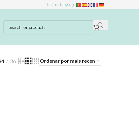
Idioma | Language:
24
36