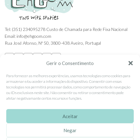
Tel: (351) 234095278 Custo de Chamada para Rede Fixa Nacional
Email: info@ehgoom.com
Rua José Afonso, Nº 50, 3800-438 Aveiro, Portugal
Gerir o Consentimento
Para fornecer as melhores experiências, usamos tecnologias como cookies para
SOBRE A EHGOOM
armazenar e/ou aceder a informações do dispositivo. Consentir com essas
tecnologias nos permitirá processar dados, como comportamento de navegação
Sobre Nós
ou IDs exclusivos neste site. Não consentir ou retirar o consentimento pode
Propriedade Intelectual
afetar negativamante certos recursos e funções.
Colaboração com Bloggers
Aceitar
Listas de Aniversário e Babyshower
Negar
CONDIÇÕES GERAIS