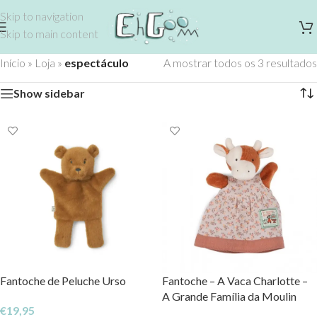
Skip to navigation
Skip to main content
Início
»
Loja
»
espectáculo
A mostrar todos os 3 resultados
Show sidebar
Fantoche de Peluche Urso
Fantoche – A Vaca Charlotte –
A Grande Família da Moulin
€
19,95
Roty