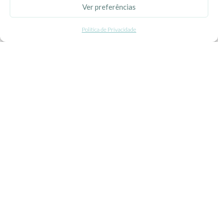
Ver preferências
Politica de Privacidade
Política de Privacidade
Termos e Condições
Contacte-nos
Livro de Reclamações
APOIO AO CLIENTE
Como Comprar
Pagamentos
Entregas
Trocas e Devoluções
SEGUE-NOS
Facebook