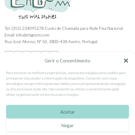
Tel: (351) 234095278 Custo de Chamada para Rede Fixa Nacional
Email: info@ehgoom.com
Rua José Afonso, Nº 50, 3800-438 Aveiro, Portugal
Gerir o Consentimento
Para fornecer as melhores experiências, usamos tecnologias como cookies para
SOBRE A EHGOOM
armazenar e/ou aceder a informações do dispositivo. Consentir com essas
tecnologias nos permitirá processar dados, como comportamento de navegação
Sobre Nós
ou IDs exclusivos neste site. Não consentir ou retirar o consentimento pode
Propriedade Intelectual
afetar negativamante certos recursos e funções.
Colaboração com Bloggers
Aceitar
Listas de Aniversário e Babyshower
Negar
CONDIÇÕES GERAIS