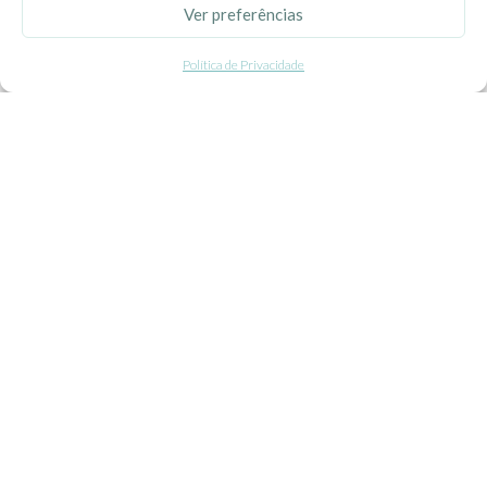
Ver preferências
Politica de Privacidade
Política de Privacidade
Termos e Condições
Contacte-nos
Livro de Reclamações
APOIO AO CLIENTE
Como Comprar
Pagamentos
Entregas
Trocas e Devoluções
SEGUE-NOS
Facebook