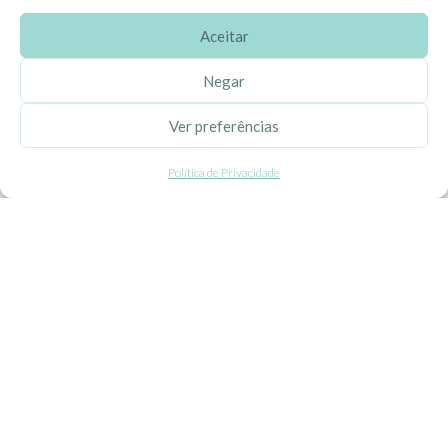
Aceitar
SOBRE A EHGOOM
Negar
Sobre Nós
Ver preferências
Propriedade Intelectual
Política de Privacidade
Colaboração com Bloggers
Listas de Aniversário e Babyshower
CONDIÇÕES GERAIS
Politica de Privacidade
Termos e Condições
Contacte-nos
Livro de Reclamações