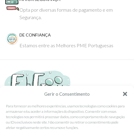
Opta por diversas formas de pagamento e em
Segurança.
DE CONFIANÇA
Estamos entre as Melhores PME Portuguesas
Gerir o Consentimento
Para fornecer as melhores experiências, usamos tecnologias como cookies para
armazenar e/ou aceder a informações do dispositivo. Consentir com essas
Tel: (351) 234095278 Custo de Chamada para Rede Fixa Nacional
tecnologias nos permitirá processar dados, como comportamento de navegação
Email: info@ehgoom.com
ou IDs exclusivos neste site. Não consentir ou retirar o consentimento pode
Rua José Afonso, Nº 50, 3800-438 Aveiro, Portugal
afetar negativamante certos recursos e funções.