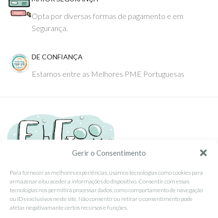
Opta por diversas formas de pagamento e em
Segurança.
DE CONFIANÇA
Estamos entre as Melhores PME Portuguesas
Gerir o Consentimento
Para fornecer as melhores experiências, usamos tecnologias como cookies para
armazenar e/ou aceder a informações do dispositivo. Consentir com essas
Tel: (351) 234095278 Custo de Chamada para Rede Fixa Nacional
tecnologias nos permitirá processar dados, como comportamento de navegação
Email: info@ehgoom.com
ou IDs exclusivos neste site. Não consentir ou retirar o consentimento pode
Rua José Afonso, Nº 50, 3800-438 Aveiro, Portugal
afetar negativamante certos recursos e funções.