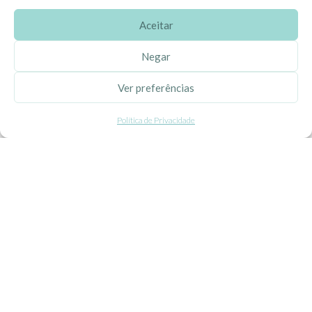
Aceitar
SOBRE A EHGOOM
Negar
Sobre Nós
Ver preferências
Propriedade Intelectual
Política de Privacidade
Colaboração com Bloggers
Listas de Aniversário e Babyshower
CONDIÇÕES GERAIS
Politica de Privacidade
Termos e Condições
Contacte-nos
Livro de Reclamações