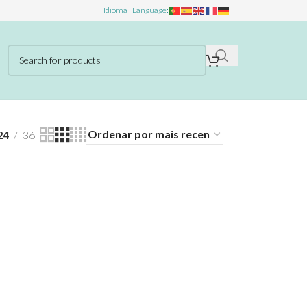
Idioma | Language:
24
36