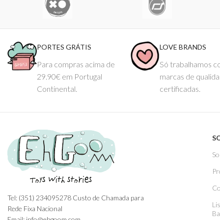
PORTES GRÁTIS
LOVE BRANDS
Para compras acima de
Só trabalhamos 
29.90€ em Portugal
marcas de qualid
Continental.
certificadas.
S
So
Pr
Co
Tel: (351) 234095278 Custo de Chamada para
Li
Rede Fixa Nacional
Ba
Email: info@ehgoom.com