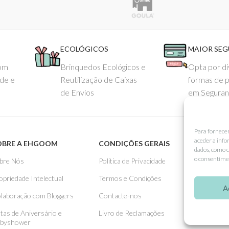
ECOLÓGICOS
MAIOR SE
com
Brinquedos Ecológicos e
Opta por di
ade e
Reutilização de Caixas
formas de 
de Envios
em Seguran
Para fornece
aceder a info
OBRE A EHGOOM
CONDIÇÕES GERAIS
APOIO
dados, como c
o consentimen
bre Nós
Politica de Privacidade
Como 
opriedade Intelectual
Termos e Condições
Pagame
A
laboração com Bloggers
Contacte-nos
Entreg
stas de Aniversário e
Livro de Reclamações
Trocas
byshower