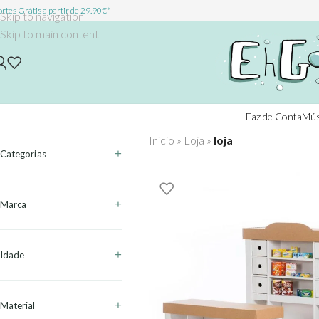
rtes Grátis a partir de 29.90€*
Skip to navigation
Skip to main content
Faz de Conta
Mús
Início
»
Loja
»
loja
Categorias
Marca
Idade
Material