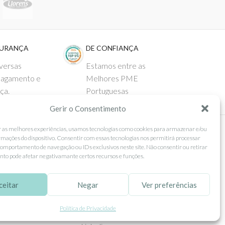
GURANÇA
DE CONFIANÇA
versas
Estamos entre as
pagamento e
Melhores PME
ça.
Portuguesas
Gerir o Consentimento
r as melhores experiências, usamos tecnologias como cookies para armazenar e/ou
rmações do dispositivo. Consentir com essas tecnologias nos permitirá processar
 AO CLIENTE
SEGUE-NOS
omportamento de navegação ou IDs exclusivos neste site. Não consentir ou retirar
to pode afetar negativamante certos recursos e funções.
Comprar
Facebook
ntos
Instagram
ceitar
Negar
Ver preferências
as
Pinterest
Política de Privacidade
 e Devoluções
X