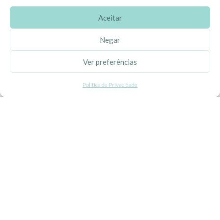
Aceitar
SOBRE A EHGOOM
Negar
Sobre Nós
Ver preferências
Propriedade Intelectual
Política de Privacidade
Colaboração com Bloggers
Listas de Aniversário e Babyshower
CONDIÇÕES GERAIS
Politica de Privacidade
Termos e Condições
Contacte-nos
Livro de Reclamações