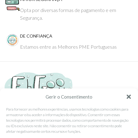
Opta por diversas formas de pagamento e em
Segurança.
DE CONFIANÇA
Estamos entre as Melhores PME Portuguesas
Gerir o Consentimento
Para fornecer as melhores experiências, usamos tecnologias como cookies para
armazenar e/ou aceder a informações do dispositivo. Consentir com essas
Tel: (351) 234095278 Custo de Chamada para Rede Fixa Nacional
tecnologias nos permitirá processar dados, como comportamento de navegação
Email: info@ehgoom.com
ou IDs exclusivos neste site. Não consentir ou retirar o consentimento pode
Rua José Afonso, Nº 50, 3800-438 Aveiro, Portugal
afetar negativamante certos recursos e funções.