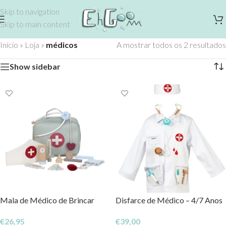
Skip to navigation
Skip to main content
Início
»
Loja
»
médicos
A mostrar todos os 2 resultados
Show sidebar
Mala de Médico de Brincar
Disfarce de Médico – 4/7 Anos
€
26,95
€
39,00