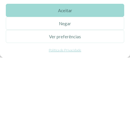
Aceitar
SOBRE A EHGOOM
Negar
Sobre Nós
Ver preferências
Propriedade Intelectual
Política de Privacidade
Colaboração com Bloggers
Listas de Aniversário e Babyshower
CONDIÇÕES GERAIS
Politica de Privacidade
Termos e Condições
Contacte-nos
Livro de Reclamações