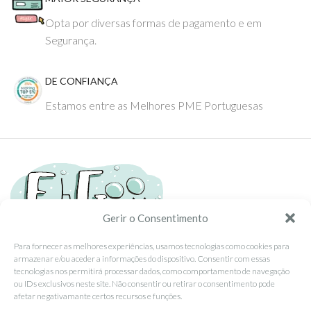
Opta por diversas formas de pagamento e em
Segurança.
DE CONFIANÇA
Estamos entre as Melhores PME Portuguesas
Gerir o Consentimento
Para fornecer as melhores experiências, usamos tecnologias como cookies para
armazenar e/ou aceder a informações do dispositivo. Consentir com essas
Tel: (351) 234095278 Custo de Chamada para Rede Fixa Nacional
tecnologias nos permitirá processar dados, como comportamento de navegação
Email: info@ehgoom.com
ou IDs exclusivos neste site. Não consentir ou retirar o consentimento pode
Rua José Afonso, Nº 50, 3800-438 Aveiro, Portugal
afetar negativamante certos recursos e funções.