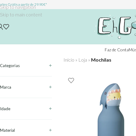
rtes Grátis a partir de 29.90€*
Skip to navigation
Skip to main content
Faz de Conta
Mús
Início
»
Loja
»
Mochilas
Categorias
Marca
Idade
Material