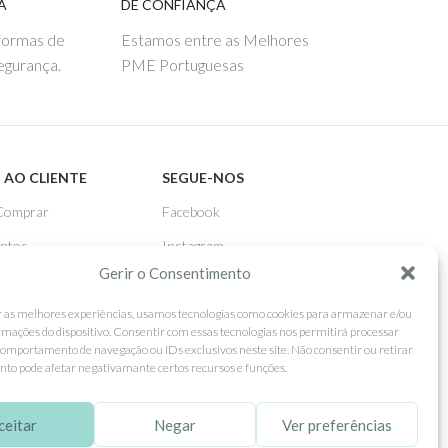
A
DE CONFIANÇA
 formas de
Estamos entre as Melhores
egurança.
PME Portuguesas
 AO CLIENTE
SEGUE-NOS
Comprar
Facebook
ntos
Instagram
Gerir o Consentimento
as
Pinterest
 e Devoluções
X
r as melhores experiências, usamos tecnologias como cookies para armazenar e/ou
rmações do dispositivo. Consentir com essas tecnologias nos permitirá processar
Linkedin
omportamento de navegação ou IDs exclusivos neste site. Não consentir ou retirar
to pode afetar negativamante certos recursos e funções.
ceitar
Negar
Ver preferências