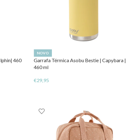
NOVO
lphin| 460
Garrafa Térmica Asobu Bestie | Capybara |
460 ml
€
29,95