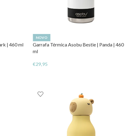
NOVO
rk | 460 ml
Garrafa Térmica Asobu Bestie | Panda | 460
ml
€
29,95