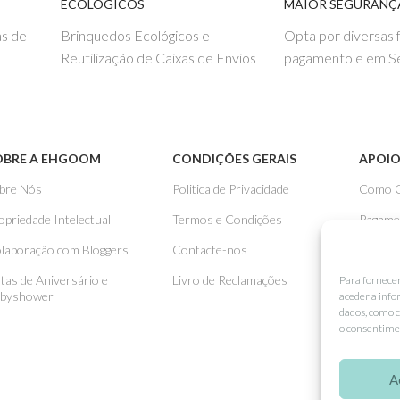
ECOLÓGICOS
MAIOR SEGURANÇ
s de
Brinquedos Ecológicos e
Opta por diversas
Reutilização de Caixas de Envios
pagamento e em S
OBRE A EHGOOM
CONDIÇÕES GERAIS
APOIO
bre Nós
Politica de Privacidade
Como 
opriedade Intelectual
Termos e Condições
Pagame
laboração com Bloggers
Contacte-nos
Entreg
stas de Aniversário e
Livro de Reclamações
Trocas
Para fornece
byshower
aceder a info
dados, como c
o consentimen
A