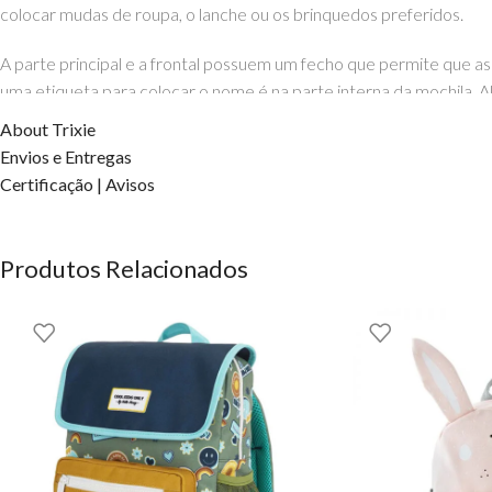
colocar mudas de roupa, o lanche ou os brinquedos preferidos.
A parte principal e a frontal possuem um fecho que permite que a
uma etiqueta para colocar o nome é na parte interna da mochila. A
About Trixie
Mas atenção quanto mais lavar a mochila da Trixie, menos repelente
Envios e Entregas
Certificação | Avisos
Composicão:
Tecido exterior: 100% algodão – forro: 80% poliéster, 20% algodã
Produtos Relacionados
Medidas:
23 x 31 x 12 cm
Mochila Sr. Leão da TRIXIE