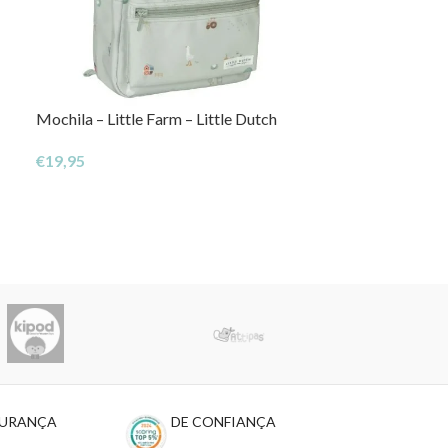
Mochila – Little Farm – Little Dutch
NOVO
Estojo Escolar 
€
19,95
€
9,95
GURANÇA
DE CONFIANÇA