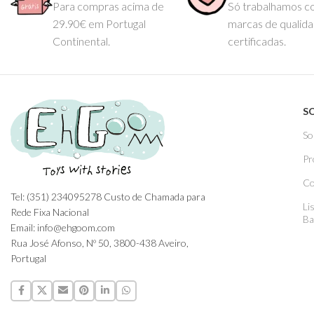
Para compras acima de
Só trabalhamos 
29.90€ em Portugal
marcas de qualid
Continental.
certificadas.
S
So
Pr
Co
Tel: (351) 234095278 Custo de Chamada para
Li
Rede Fixa Nacional
Ba
Email: info@ehgoom.com
Rua José Afonso, Nº 50, 3800-438 Aveiro,
Portugal