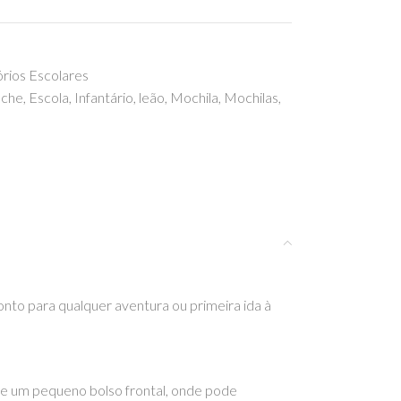
órios Escolares
eche
,
Escola
,
Infantário
,
leão
,
Mochila
,
Mochilas
,
onto para qualquer aventura ou primeira ida à
o e um pequeno bolso frontal, onde pode