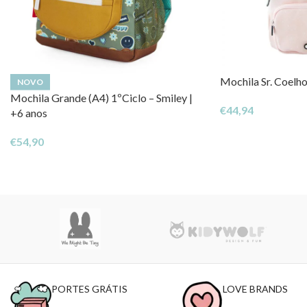
Mochila Sr. Coelho
NOVO
Mochila Grande (A4) 1ºCiclo – Smiley |
€
44,94
+6 anos
€
54,90
PORTES GRÁTIS
LOVE BRANDS