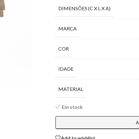
DIMENSÕES (C X L X A)
MARCA
COR
IDADE
MATERIAL
Em stock
A
Add to wishlist