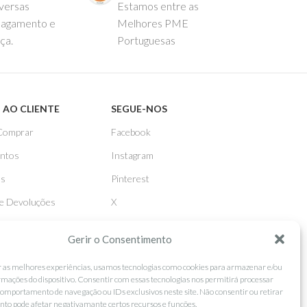
versas
Estamos entre as
pagamento e
Melhores PME
ça.
Portuguesas
 AO CLIENTE
SEGUE-NOS
Comprar
Facebook
ntos
Instagram
as
Pinterest
 e Devoluções
X
Linkedin
Gerir o Consentimento
r as melhores experiências, usamos tecnologias como cookies para armazenar e/ou
rmações do dispositivo. Consentir com essas tecnologias nos permitirá processar
omportamento de navegação ou IDs exclusivos neste site. Não consentir ou retirar
to pode afetar negativamante certos recursos e funções.