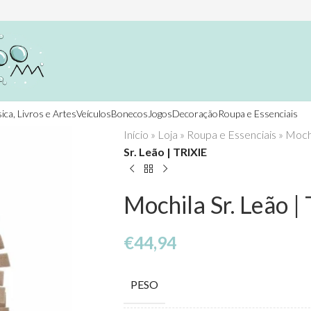
ica, Livros e Artes
Veículos
Bonecos
Jogos
Decoração
Roupa e Essenciais
Início
»
Loja
»
Roupa e Essenciais
»
Mochi
Sr. Leão | TRIXIE
Mochila Sr. Leão |
€
44,94
PESO