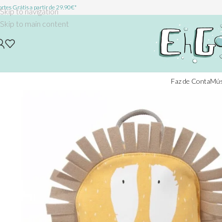
rtes Grátis a partir de 29.90€*
Skip to navigation
Skip to main content
Faz de Conta
Mús