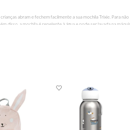
s crianças abram e fechem facilmente a sua mochila Trixie. Para n
lém disso, a mochila é repelente à água e pode ser lavada na máqu
 ela ficará.
o com revestimento acrílico repelente à água