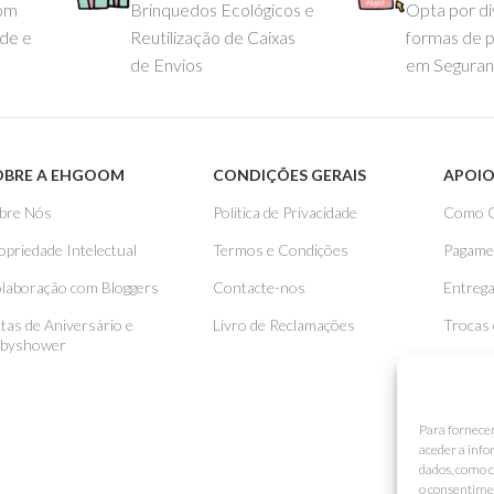
com
Brinquedos Ecológicos e
Opta por di
ade e
Reutilização de Caixas
formas de 
de Envios
em Seguran
OBRE A EHGOOM
CONDIÇÕES GERAIS
APOIO
bre Nós
Politica de Privacidade
Como 
opriedade Intelectual
Termos e Condições
Pagame
laboração com Bloggers
Contacte-nos
Entreg
stas de Aniversário e
Livro de Reclamações
Trocas
byshower
Para fornece
aceder a info
dados, como c
o consentimen