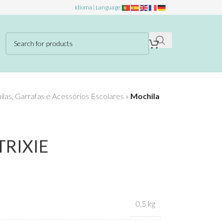
Idioma | Language:
las, Garrafas e Acessórios Escolares
»
Mochila
 TRIXIE
0,5 kg