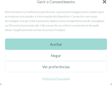
Contacte-nos
Gerir o Consentimento
Livro de Reclamações
Para fornecer as melhores experiências, usamos tecnologias como cookies para
armazenar e/ou aceder a informações do dispositivo. Consentir com essas
tecnologias nos permitirá processar dados, como comportamento de navegação
APOIO AO CLIENTE
ou IDs exclusivos neste site. Não consentir ou retirar o consentimento pode
afetar negativamante certos recursos e funções.
Como Comprar
Pagamentos
Aceitar
Entregas
Negar
Trocas e Devoluções
Ver preferências
SEGUE-NOS
Política de Privacidade
Facebook
Instagram
Pinterest
X