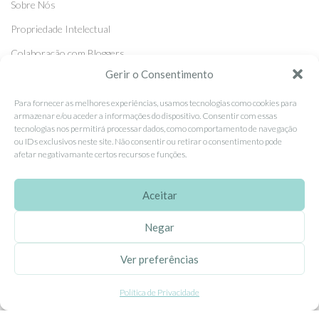
Sobre Nós
Propriedade Intelectual
Colaboração com Bloggers
Gerir o Consentimento
Listas de Aniversário e Babyshower
Para fornecer as melhores experiências, usamos tecnologias como cookies para
armazenar e/ou aceder a informações do dispositivo. Consentir com essas
CONDIÇÕES GERAIS
tecnologias nos permitirá processar dados, como comportamento de navegação
ou IDs exclusivos neste site. Não consentir ou retirar o consentimento pode
Politica de Privacidade
afetar negativamante certos recursos e funções.
Termos e Condições
Aceitar
Contacte-nos
Livro de Reclamações
Negar
Ver preferências
APOIO AO CLIENTE
Como Comprar
Política de Privacidade
Pagamentos