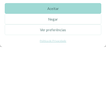
Aceitar
SOBRE A EHGOOM
Negar
Sobre Nós
Ver preferências
Propriedade Intelectual
Política de Privacidade
Colaboração com Bloggers
Listas de Aniversário e Babyshower
CONDIÇÕES GERAIS
Politica de Privacidade
Termos e Condições
Contacte-nos
Livro de Reclamações