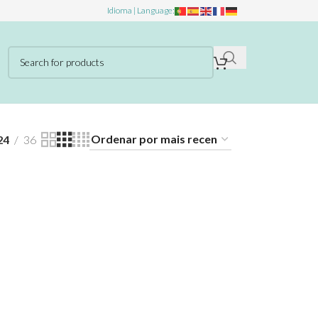
Idioma | Language:
24
36