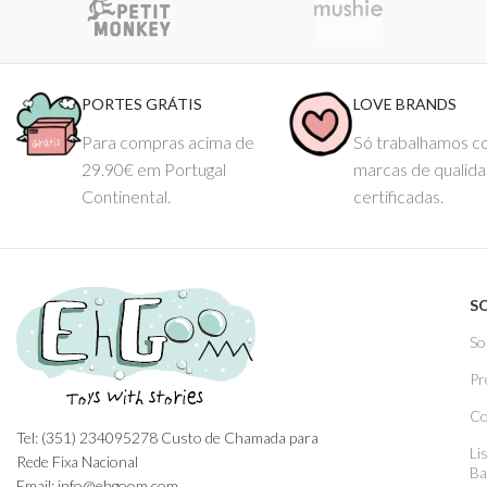
PORTES GRÁTIS
LOVE BRANDS
Para compras acima de
Só trabalhamos 
29.90€ em Portugal
marcas de qualid
Continental.
certificadas.
S
So
Pr
Co
Tel: (351) 234095278 Custo de Chamada para
Li
Rede Fixa Nacional
Ba
Email: info@ehgoom.com