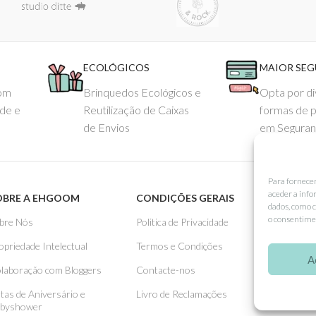
ECOLÓGICOS
MAIOR SE
com
Brinquedos Ecológicos e
Opta por di
ade e
Reutilização de Caixas
formas de 
de Envios
em Seguran
Para fornece
aceder a info
OBRE A EHGOOM
CONDIÇÕES GERAIS
APOIO
dados, como c
o consentimen
bre Nós
Politica de Privacidade
Como 
opriedade Intelectual
Termos e Condições
Pagame
A
laboração com Bloggers
Contacte-nos
Entreg
stas de Aniversário e
Livro de Reclamações
Trocas
byshower