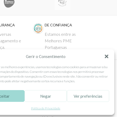
GURANÇA
DE CONFIANÇA
versas
Estamos entre as
pagamento e
Melhores PME
ça.
Portuguesas
Gerir o Consentimento
r as melhores experiências, usamos tecnologias como cookies para armazenar e/ou
rmações do dispositivo. Consentir com essas tecnologias nos permitirá processar
 AO CLIENTE
SEGUE-NOS
omportamento de navegação ou IDs exclusivos neste site. Não consentir ou retirar
to pode afetar negativamante certos recursos e funções.
Comprar
Facebook
ntos
Instagram
ceitar
Negar
Ver preferências
as
Pinterest
Política de Privacidade
 e Devoluções
X