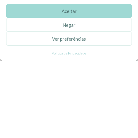
Aceitar
SOBRE A EHGOOM
Negar
Sobre Nós
Ver preferências
Propriedade Intelectual
Política de Privacidade
Colaboração com Bloggers
Listas de Aniversário e Babyshower
CONDIÇÕES GERAIS
Politica de Privacidade
Termos e Condições
Contacte-nos
Livro de Reclamações