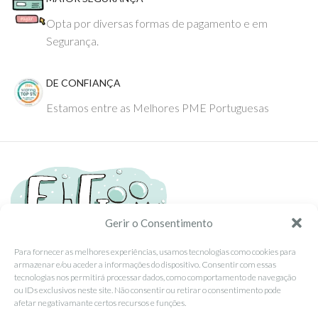
Opta por diversas formas de pagamento e em
Segurança.
DE CONFIANÇA
Estamos entre as Melhores PME Portuguesas
Gerir o Consentimento
Para fornecer as melhores experiências, usamos tecnologias como cookies para
armazenar e/ou aceder a informações do dispositivo. Consentir com essas
Tel: (351) 234095278 Custo de Chamada para Rede Fixa Nacional
tecnologias nos permitirá processar dados, como comportamento de navegação
Email: info@ehgoom.com
ou IDs exclusivos neste site. Não consentir ou retirar o consentimento pode
Rua José Afonso, Nº 50, 3800-438 Aveiro, Portugal
afetar negativamante certos recursos e funções.