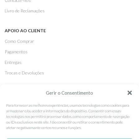
Contacte-nos
Livro de Reclamações
APOIO AO CLIENTE
Como Comprar
Pagamentos
Entregas
Trocas e Devoluções
Gerir o Consentimento
SEGUE-NOS
Facebook
Para fornecer as melhores experiências, usamos tecnologias como cookies para
armazenar e/ou aceder a informações do dispositivo. Consentir com essas
Instagram
tecnologias nos permitirá processar dados, como comportamento de navegação
ou IDs exclusivos neste site. Não consentir ou retirar o consentimento pode
Pinterest
afetar negativamante certos recursos e funções.
X