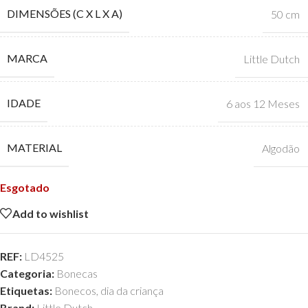
DIMENSÕES (C X L X A)
50 cm
MARCA
Little Dutch
IDADE
6 aos 12 Meses
MATERIAL
Algodão
Esgotado
Add to wishlist
REF:
LD4525
Categoria:
Bonecas
Etiquetas:
Bonecos
,
dia da criança
Brand:
Little Dutch