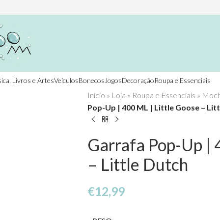
ica, Livros e Artes
Veículos
Bonecos
Jogos
Decoração
Roupa e Essenciais
Início
»
Loja
»
Roupa e Essenciais
»
Mochi
Pop-Up | 400 ML | Little Goose – Lit
Garrafa Pop-Up | 
– Little Dutch
€
12,99