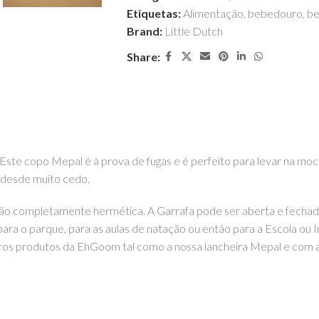
Etiquetas:
Alimentação
,
bebedouro
,
be
Brand:
Little Dutch
Share:
 Este copo Mepal é à prova de fugas e é perfeito para levar na mo
 desde muito cedo.
ão completamente hermética. A Garrafa pode ser aberta e fechada
 para o parque, para as aulas de natação ou então para a Escola ou I
tros produtos da EhGoom tal como a nossa lancheira Mepal e com a