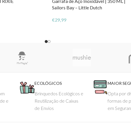
 TRIXIE
Garrafa de Aço Inoxidável | 350 ML |
Sailors Bay – Little Dutch
€
29,99
ECOLÓGICOS
MAIOR SE
com
Brinquedos Ecológicos e
Opta por di
ade e
Reutilização de Caixas
formas de 
de Envios
em Seguran