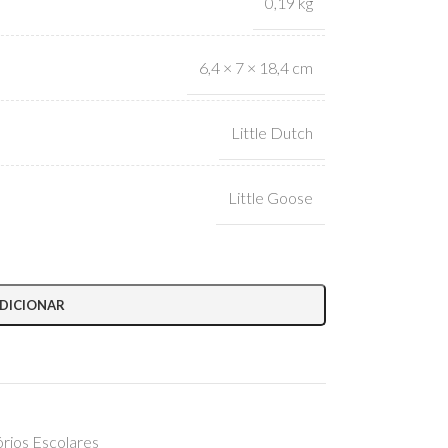
0,19 kg
6,4 × 7 × 18,4 cm
Little Dutch
Little Goose
DICIONAR
órios Escolares