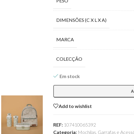
PESO
DIMENSÕES (C X L X A)
MARCA
COLECÇÃO
Em stock
A
Add to wishlist
REF:
107410065392
Categoria:
Mochilas, Garrafas e Acess