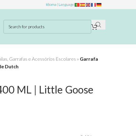
Idioma | Language:
las, Garrafas e Acessórios Escolares
»
Garrafa
tle Dutch
400 ML | Little Goose