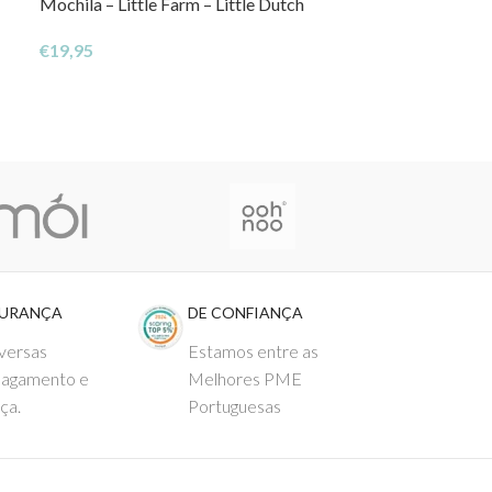
Mochila – Little Farm – Little Dutch
NOVO
Estojo Escolar 
€
19,95
€
9,95
GURANÇA
DE CONFIANÇA
versas
Estamos entre as
pagamento e
Melhores PME
ça.
Portuguesas