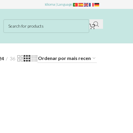
Idioma | Language:
24
36