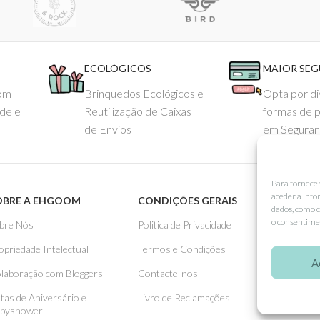
ECOLÓGICOS
MAIOR SE
com
Brinquedos Ecológicos e
Opta por di
ade e
Reutilização de Caixas
formas de 
de Envios
em Seguran
Para fornece
aceder a info
OBRE A EHGOOM
CONDIÇÕES GERAIS
APOIO
dados, como c
o consentimen
bre Nós
Politica de Privacidade
Como 
opriedade Intelectual
Termos e Condições
Pagame
A
laboração com Bloggers
Contacte-nos
Entreg
stas de Aniversário e
Livro de Reclamações
Trocas
byshower