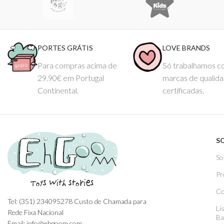
PORTES GRÁTIS
LOVE BRANDS
Para compras acima de
Só trabalhamos 
29.90€ em Portugal
marcas de qualid
Continental.
certificadas.
S
So
Pr
Co
Tel: (351) 234095278 Custo de Chamada para
Li
Rede Fixa Nacional
Ba
Email: info@ehgoom.com