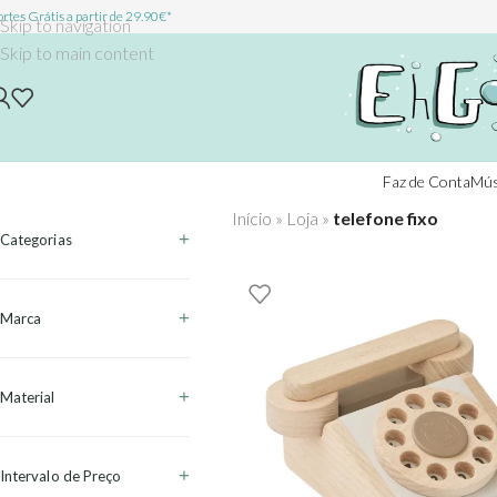
rtes Grátis a partir de 29.90€*
Skip to navigation
Skip to main content
Faz de Conta
Mús
Início
»
Loja
»
telefone fixo
Categorias
Marca
Material
Intervalo de Preço