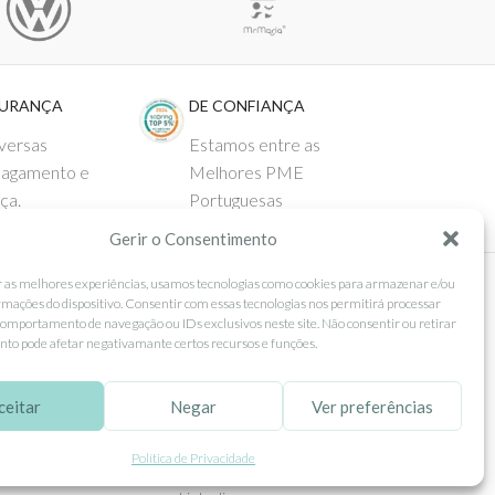
GURANÇA
DE CONFIANÇA
versas
Estamos entre as
pagamento e
Melhores PME
ça.
Portuguesas
Gerir o Consentimento
r as melhores experiências, usamos tecnologias como cookies para armazenar e/ou
rmações do dispositivo. Consentir com essas tecnologias nos permitirá processar
 AO CLIENTE
SEGUE-NOS
omportamento de navegação ou IDs exclusivos neste site. Não consentir ou retirar
to pode afetar negativamante certos recursos e funções.
Comprar
Facebook
ntos
Instagram
ceitar
Negar
Ver preferências
as
Pinterest
Política de Privacidade
 e Devoluções
X