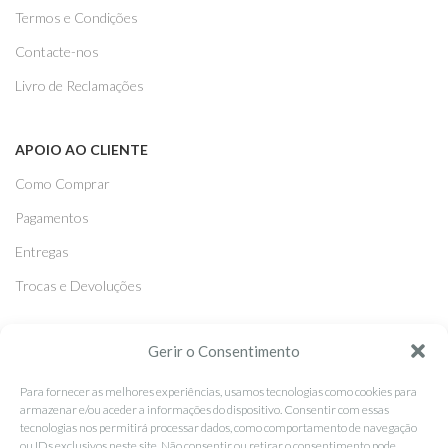
Termos e Condições
Contacte-nos
Livro de Reclamações
APOIO AO CLIENTE
Como Comprar
Pagamentos
Entregas
Trocas e Devoluções
SEGUE-NOS
Gerir o Consentimento
Facebook
Para fornecer as melhores experiências, usamos tecnologias como cookies para
armazenar e/ou aceder a informações do dispositivo. Consentir com essas
Instagram
tecnologias nos permitirá processar dados, como comportamento de navegação
ou IDs exclusivos neste site. Não consentir ou retirar o consentimento pode