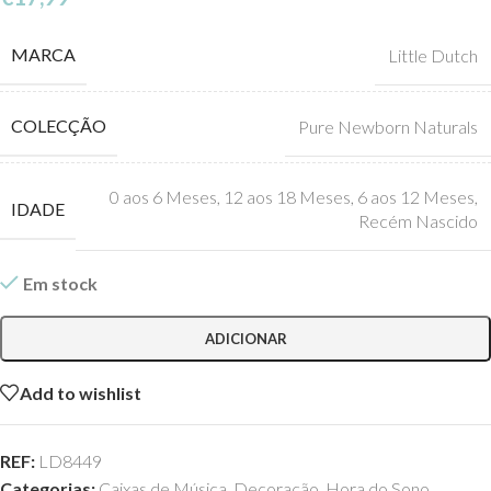
MARCA
Little Dutch
COLECÇÃO
Pure Newborn Naturals
0 aos 6 Meses
,
12 aos 18 Meses
,
6 aos 12 Meses
,
IDADE
Recém Nascido
Em stock
ADICIONAR
Add to wishlist
REF:
LD8449
Categorias:
Caixas de Música
,
Decoração
,
Hora do Sono