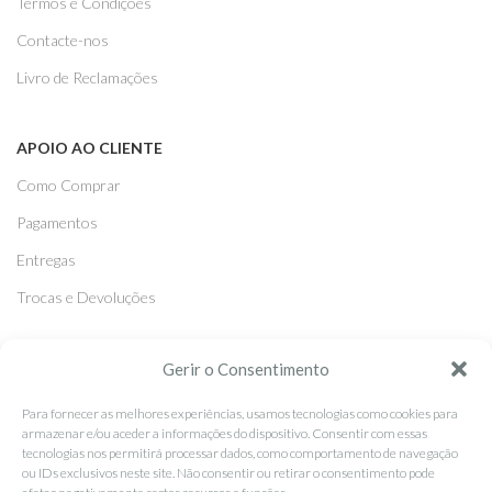
Termos e Condições
Contacte-nos
Livro de Reclamações
APOIO AO CLIENTE
Como Comprar
Pagamentos
Entregas
Trocas e Devoluções
SEGUE-NOS
Gerir o Consentimento
Facebook
Para fornecer as melhores experiências, usamos tecnologias como cookies para
armazenar e/ou aceder a informações do dispositivo. Consentir com essas
Instagram
tecnologias nos permitirá processar dados, como comportamento de navegação
ou IDs exclusivos neste site. Não consentir ou retirar o consentimento pode
Pinterest