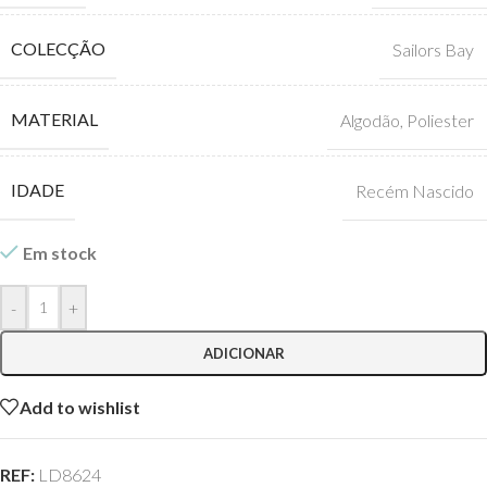
COLECÇÃO
Sailors Bay
MATERIAL
Algodão
,
Poliester
IDADE
Recém Nascido
Em stock
-
+
ADICIONAR
Add to wishlist
REF:
LD8624