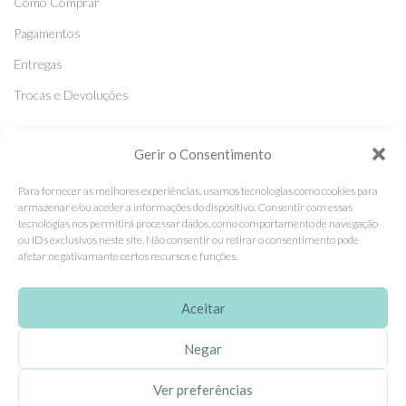
Como Comprar
Pagamentos
Entregas
Trocas e Devoluções
SEGUE-NOS
Gerir o Consentimento
Facebook
Para fornecer as melhores experiências, usamos tecnologias como cookies para
armazenar e/ou aceder a informações do dispositivo. Consentir com essas
Instagram
tecnologias nos permitirá processar dados, como comportamento de navegação
ou IDs exclusivos neste site. Não consentir ou retirar o consentimento pode
Pinterest
afetar negativamante certos recursos e funções.
X
Linkedin
Aceitar
Negar
EhGoom
2026 Criado por
Dumbanengue, Lda
.
Ver preferências