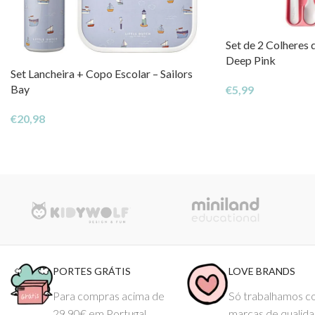
Set de 2 Colheres
Deep Pink
Set Lancheira + Copo Escolar – Sailors
Bay
€
5,99
€
20,98
PORTES GRÁTIS
LOVE BRANDS
Para compras acima de
Só trabalhamos 
29.90€ em Portugal
marcas de qualid