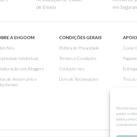
de Envios
em Seguran
OBRE A EHGOOM
CONDIÇÕES GERAIS
APOIO
bre Nós
Politica de Privacidade
Como 
opriedade Intelectual
Termos e Condições
Pagame
laboração com Bloggers
Contacte-nos
Entreg
stas de Aniversário e
Livro de Reclamações
Trocas
byshower
Para fornece
aceder a info
dados, como c
o consentimen