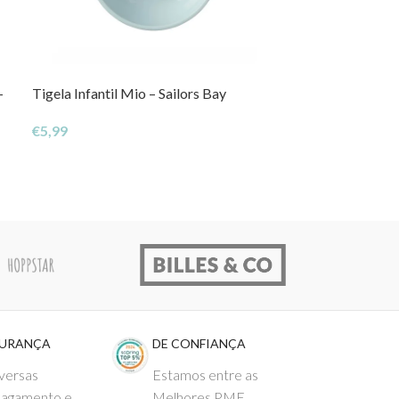
–
Tigela Infantil Mio – Sailors Bay
Prato de Refeiç
€
5,99
€
8,99
GURANÇA
DE CONFIANÇA
versas
Estamos entre as
pagamento e
Melhores PME