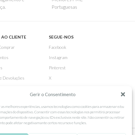
ça.
Portuguesas
 AO CLIENTE
SEGUE-NOS
Comprar
Facebook
ntos
Instagram
as
Pinterest
 e Devoluções
X
Linkedin
Gerir o Consentimento
r as melhores experiências, usamos tecnologias como cookies para armazenar e/ou
rmações do dispositivo. Consentir com essas tecnologias nos permitirá processar
omportamento de navegação ou IDs exclusivos neste site. Não consentir ou retirar
to pode afetar negativamante certos recursos e funções.