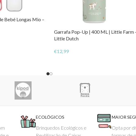
 de Bebé Longas Mio –
Garrafa Pop-Up | 400 ML | Little Farm 
Little Dutch
€
12,99
ECOLÓGICOS
MAIOR SE
com
Brinquedos Ecológicos e
Opta por di
ade e
Reutilização de Caixas
formas de 