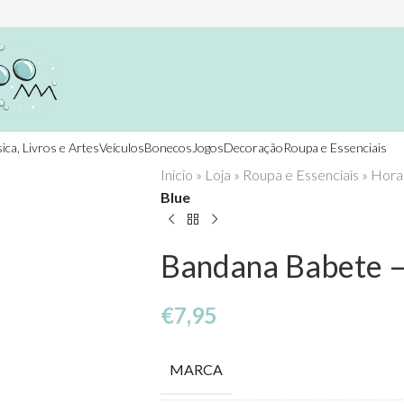
ica, Livros e Artes
Veículos
Bonecos
Jogos
Decoração
Roupa e Essenciais
Início
»
Loja
»
Roupa e Essenciais
»
Hora
Blue
Bandana Babete – 
€
7,95
MARCA