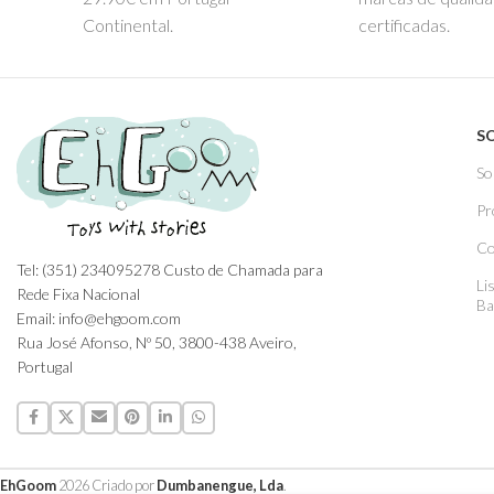
Continental.
certificadas.
S
So
Pr
Co
Tel: (351) 234095278 Custo de Chamada para
Li
Rede Fixa Nacional
Ba
Email: info@ehgoom.com
Rua José Afonso, Nº 50, 3800-438 Aveiro,
Portugal
EhGoom
2026 Criado por
Dumbanengue, Lda
.