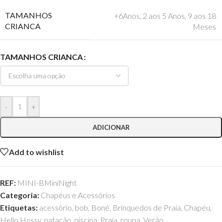
TAMANHOS
+6Anos
,
2 aos 5 Anos
,
9 aos 18
CRIANCA
Meses
TAMANHOS CRIANCA
-
+
ADICIONAR
Add to wishlist
REF:
MINI-BMiniNight
Categoria:
Chapéus e Acessórios
Etiquetas:
acessório
,
bob
,
Boné
,
Brinquedos de Praia
,
Chapéu
,
Hello Hossy
,
natação
,
piscina
,
Praia
,
roupa
,
Verão