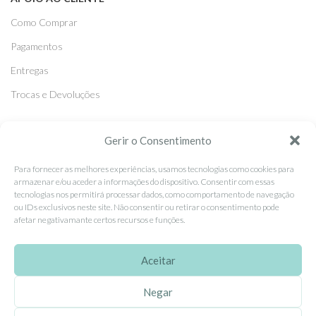
Como Comprar
Pagamentos
Entregas
Trocas e Devoluções
SEGUE-NOS
Gerir o Consentimento
Facebook
Para fornecer as melhores experiências, usamos tecnologias como cookies para
armazenar e/ou aceder a informações do dispositivo. Consentir com essas
Instagram
tecnologias nos permitirá processar dados, como comportamento de navegação
ou IDs exclusivos neste site. Não consentir ou retirar o consentimento pode
Pinterest
afetar negativamante certos recursos e funções.
X
Linkedin
Aceitar
Negar
EhGoom
2026 Criado por
Dumbanengue, Lda
.