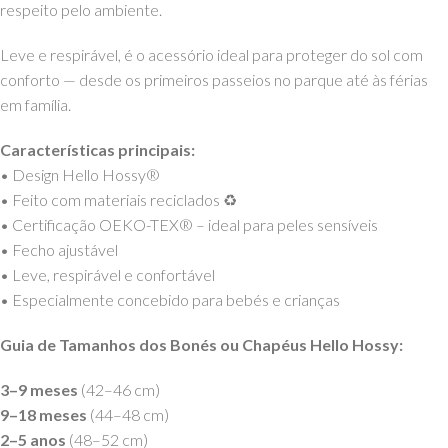
respeito pelo ambiente.
Leve e respirável, é o acessório ideal para proteger do sol com
conforto — desde os primeiros passeios no parque até às férias
em família.
Características principais:
• Design Hello Hossy®
• Feito com materiais reciclados ♻️
• Certificação OEKO-TEX® – ideal para peles sensíveis
• Fecho ajustável
• Leve, respirável e confortável
• Especialmente concebido para bebés e crianças
Guia de Tamanhos dos Bonés ou Chapéus Hello Hossy:
3–9 meses
(42–46 cm)
9–18 meses
(44–48 cm)
2–5 anos
(48–52 cm)