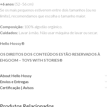
+6 anos
(52–56 cm)
Se os mais pequenos estiverem entre dois tamanhos (ou no
limite), recomendamos que escolha o tamanho maior.
Composição:
100% algodão orgânico.
Cuidados:
Lavar à mão. Não usar máquina de lavar ou secar.
Hello Hossy®
OS DIREITOS DOS CONTEÚDOS ESTÃO RESERVADOS À
EHGOOM – TOYS WITH STORIES®️
About Hello Hossy
Envios e Entregas
Certificação | Avisos
Produtos Relacionados