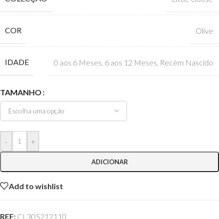
COR
Olive
IDADE
0 aos 6 Meses
,
6 aos 12 Meses
,
Recém Nascido
TAMANHO
-
+
ADICIONAR
Add to wishlist
REF:
CL305212110