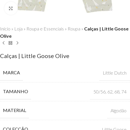
Click to enlarge
Início
»
Loja
»
Roupa e Essenciais
»
Roupa
»
Calças | Little Goose
Olive
Calças | Little Goose Olive
MARCA
Little Dutch
TAMANHO
50/56
,
62
,
68
,
74
MATERIAL
Algodão
COLECÇÃO
Little Goose