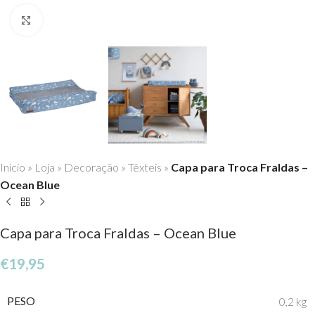
Click to enlarge
Início
»
Loja
»
Decoração
»
Têxteis
»
Capa para Troca Fraldas –
Ocean Blue
Capa para Troca Fraldas – Ocean Blue
€
19,95
PESO
0,2 kg