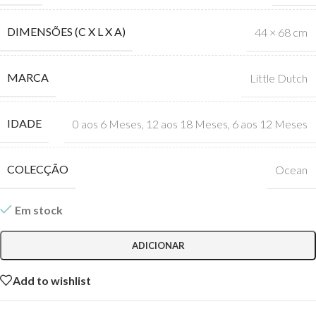
DIMENSÕES (C X L X A)
44 × 68 cm
MARCA
Little Dutch
IDADE
0 aos 6 Meses
,
12 aos 18 Meses
,
6 aos 12 Meses
COLECÇÃO
Ocean
Em stock
ADICIONAR
Add to wishlist