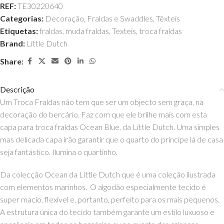
REF:
TE30220640
Categorias:
Decoração
,
Fraldas e Swaddles
,
Têxteis
Etiquetas:
fraldas
,
muda fraldas
,
Texteis
,
troca fraldas
Brand:
Little Dutch
Share:
Descrição
Um Troca Fraldas não tem que ser um objecto sem graça, na
decoração do bercário. Faz com que ele brilhe mais com esta
capa para troca fraldas Ocean Blue, da Little Dutch. Uma simples
mas delicada capa irão garantir que o quarto do principe lá de casa
seja fantástico. Ilumina o quartinho.
Da colecção Ocean da Little Dutch que é uma coleção ilustrada
com elementos marinhos. O algodão especialmente tecido é
super macio, flexível e, portanto, perfeito para os mais pequenos.
A estrutura única do tecido também garante um estilo luxuoso e