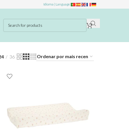
Idioma | Language:
24
36