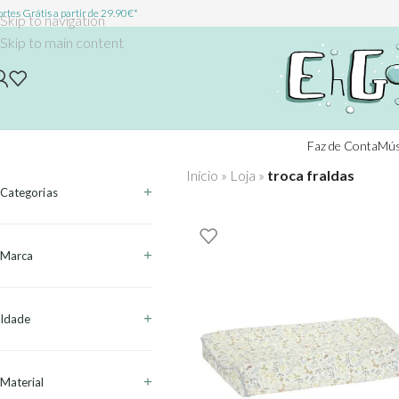
rtes Grátis a partir de 29.90€*
Skip to navigation
Skip to main content
Faz de Conta
Mús
Início
»
Loja
»
troca fraldas
Categorias
Marca
Idade
Material