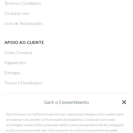
Termos e Condições
Contacte-nos
Livro de Reclamações
APOIO AO CLIENTE
Como Comprar
Pagamentos
Entregas
Trocas e Devoluções
SEGUE-NOS
Gerir o Consentimento
Facebook
Para fornecer as melhores experiências, usamos tecnologias como cookies para
armazenar e/ou aceder a informações do dispositivo. Consentir com essas
Instagram
tecnologias nos permitirá processar dados, como comportamento de navegação
ou IDs exclusivos neste site. Não consentir ou retirar o consentimento pode
Pinterest