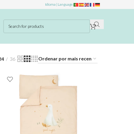
Idioma | Language:
24
36