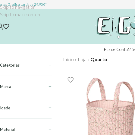
rtes Grátis a partir de 29.90€*
Skip to navigation
Skip to main content
Faz de Conta
Mús
Início
»
Loja
»
Quarto
Categorias
Marca
Idade
Material