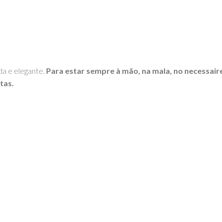
da e elegante.
Para estar sempre à mão, na mala, no necessaire
itas.
GOOM – TOYS WITH STORIES®️