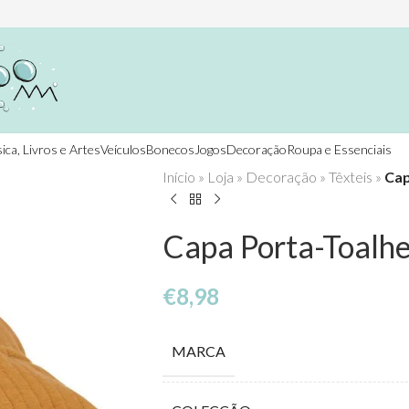
ica, Livros e Artes
Veículos
Bonecos
Jogos
Decoração
Roupa e Essenciais
Início
»
Loja
»
Decoração
»
Têxteis
»
Cap
Capa Porta-Toalhe
€
8,98
MARCA