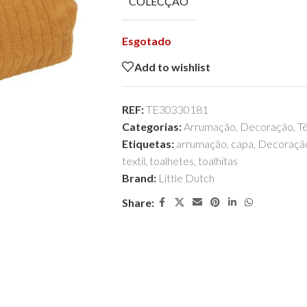
COLECÇÃO
Esgotado
Add to wishlist
REF:
TE30330181
Categorias:
Arrumação
,
Decoração
,
Tê
Etiquetas:
arrumação
,
capa
,
Decoraçã
textil
,
toalhetes
,
toalhitas
Brand:
Little Dutch
Share: