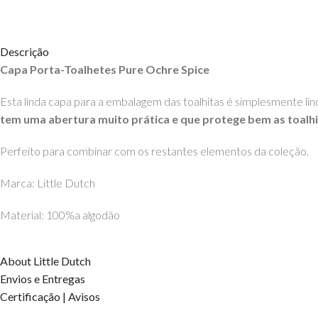
Descrição
Capa Porta-Toalhetes Pure Ochre Spice
Esta linda capa para a embalagem das toalhitas é simplesmente lin
tem uma abertura muito prática e que protege bem as toalh
Perfeito para combinar com os restantes elementos da coleção.
Marca: Little Dutch
Material: 100%a algodão
Dimensões: 20 x 12 x 5 cm
About Little Dutch
OS DIREITOS DOS CONTEÚDOS ESTÃO RESERVADOS À EH
Envios e Entregas
Certificação | Avisos