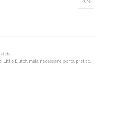
Pure
xteis
o
,
Little Dutch
,
mala
,
necessaire
,
porta
,
pratico
,