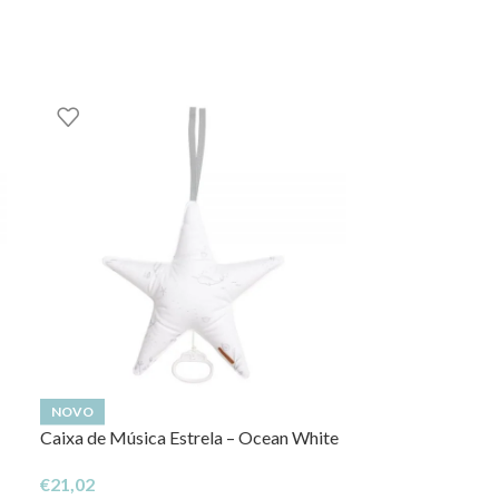
NOVO
NOVO
Caixa de Música Estrela – Ocean White
Caixa de Música
€
21,02
€
21,02