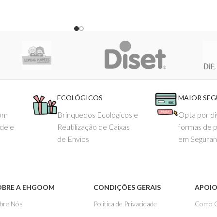
ECOLÓGICOS
MAIOR SE
com
Brinquedos Ecológicos e
Opta por di
ade e
Reutilização de Caixas
formas de 
de Envios
em Seguran
OBRE A EHGOOM
CONDIÇÕES GERAIS
APOIO
bre Nós
Politica de Privacidade
Como 