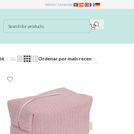
Idioma | Language:
24
36