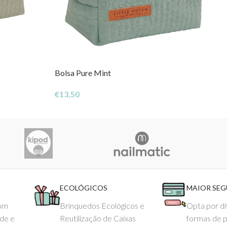
Bolsa Pure Mint
€
13,50
ECOLÓGICOS
MAIOR SE
com
Brinquedos Ecológicos e
Opta por di
ade e
Reutilização de Caixas
formas de 