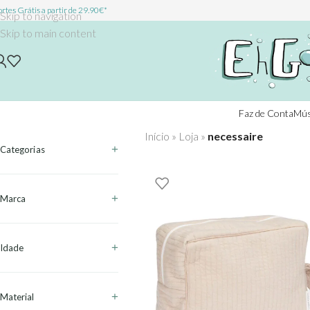
rtes Grátis a partir de 29.90€*
Skip to navigation
Skip to main content
Faz de Conta
Mús
Início
»
Loja
»
necessaire
Categorias
Marca
Idade
Material