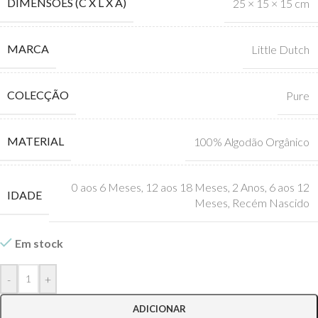
DIMENSÕES (C X L X A)
25 × 15 × 15 cm
MARCA
Little Dutch
COLECÇÃO
Pure
MATERIAL
100% Algodão Orgânico
0 aos 6 Meses
,
12 aos 18 Meses
,
2 Anos
,
6 aos 12
IDADE
Meses
,
Recém Nascido
Em stock
-
+
ADICIONAR