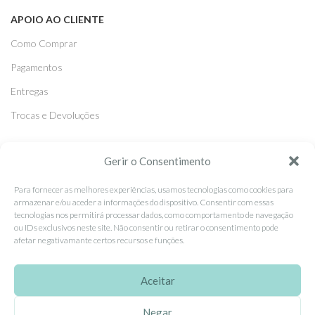
APOIO AO CLIENTE
Como Comprar
Pagamentos
Entregas
Trocas e Devoluções
SEGUE-NOS
Gerir o Consentimento
Facebook
Para fornecer as melhores experiências, usamos tecnologias como cookies para
armazenar e/ou aceder a informações do dispositivo. Consentir com essas
Instagram
tecnologias nos permitirá processar dados, como comportamento de navegação
ou IDs exclusivos neste site. Não consentir ou retirar o consentimento pode
Pinterest
afetar negativamante certos recursos e funções.
X
Linkedin
Aceitar
Negar